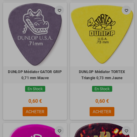
favorite_border
favorite_border
DUNLOP Médiator GATOR GRIP
DUNLOP Médiator TORTEX
0,71 mm Mauve
Triangle 0,73 mm Jaune
En Stock
En Stock
0,60 €
0,60 €
ACHETER
ACHETER
favorite_border
favorite_border