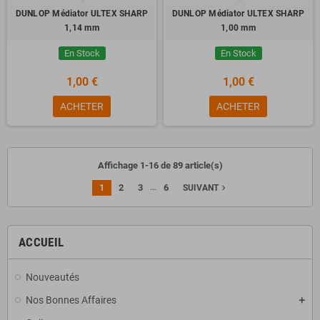
DUNLOP Médiator ULTEX SHARP
DUNLOP Médiator ULTEX SHARP
1,14 mm
1,00 mm
En Stock
En Stock
1,00 €
1,00 €
ACHETER
ACHETER
Affichage 1-16 de 89 article(s)
…
1
2
3
6
navigate_next
SUIVANT
ACCUEIL
Nouveautés
Nos Bonnes Affaires