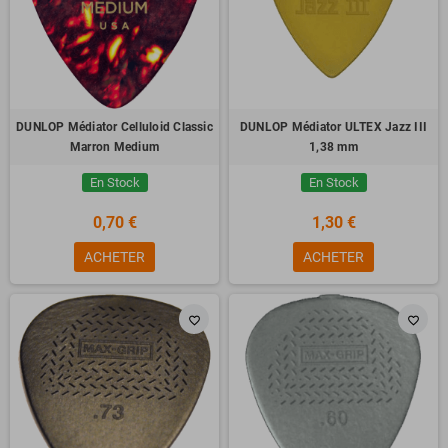
DUNLOP Médiator Celluloid Classic
DUNLOP Médiator ULTEX Jazz III
Marron Medium
1,38 mm
En Stock
En Stock
0,70 €
1,30 €
ACHETER
ACHETER
favorite_border
favorite_border