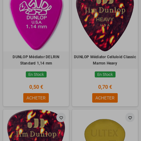
DUNLOP Médiator DELRIN
DUNLOP Médiator Celluloid Classic
Standard 1,14 mm
Marron Heavy
En Stock
En Stock
0,50 €
0,70 €
ACHETER
ACHETER
favorite_border
favorite_border