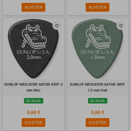
ACHETER
ACHETER
favorite_border
favorite_border
DUNLOP MEDIATOR GATOR GRIP 2
DUNLOP MEDIATOR GATOR GRIP
mm Noir
1,5 mm Vert
En Stock
En Stock
0,60 €
0,60 €
ACHETER
ACHETER