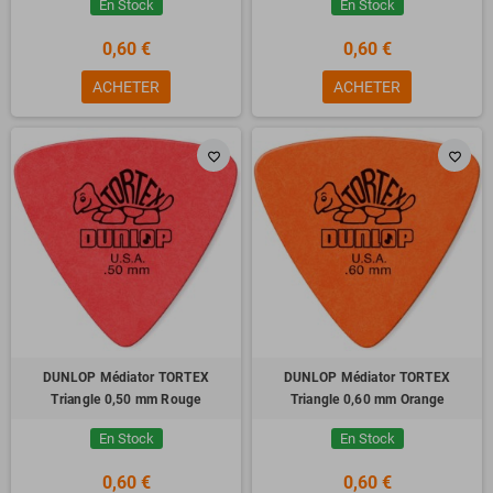
En Stock
En Stock
0,60 €
0,60 €
ACHETER
ACHETER
favorite_border
favorite_border
DUNLOP Médiator TORTEX
DUNLOP Médiator TORTEX
Triangle 0,50 mm Rouge
Triangle 0,60 mm Orange
En Stock
En Stock
0,60 €
0,60 €