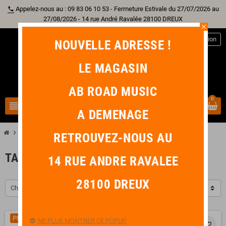
Appelez-nous au : 09 83 06 10 53 - Fermeture Estivale du 27/07/2026 au
phone
27/08/2026 - 14 rue André Ravalée 28100 DREUX
close
person
Connexion
NOUVELLE ADRESSE !
LE MAGASIN
AB ROAD MUSIC
0
view_headline
search
A DEMENAGE
chevron_right
chevron_right
chevron_right
Nos Bonnes Affaires
T-Shirt
Taille L
RETROUVEZ-NOUS AU
TAILLE L
14 RUE ANDRE RAVALEE
28100 DREUX
Choisir
PROMO !
PROMO !
NE PLUS MONTRER CE POPUP.
favorite_border
favorite_border