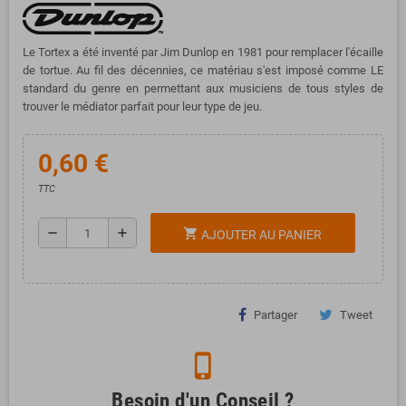
Le Tortex a été inventé par Jim Dunlop en 1981 pour remplacer l'écaille
de tortue. Au fil des décennies, ce matériau s'est imposé comme LE
standard du genre en permettant aux musiciens de tous styles de
trouver le médiator parfait pour leur type de jeu.
0,60 €
TTC
remove
add
shopping_cart
AJOUTER AU PANIER
Partager
Tweet
phone_iphone
Besoin d'un Conseil ?