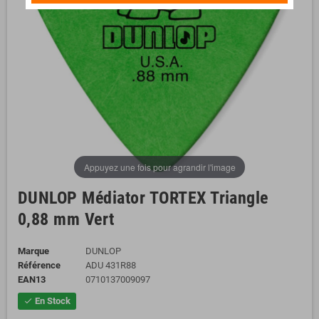
Appuyez une fois pour agrandir l'image
DUNLOP Médiator TORTEX Triangle
0,88 mm Vert
Marque
DUNLOP
Référence
ADU 431R88
EAN13
0710137009097
En Stock
check