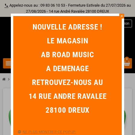
Appelez-nous au : 09 83 06 10 53 - Fermeture Estivale du 27/07/2026 au
phone
27/08/2026 - 14 rue André Ravalée 28100 DREUX
close
person
Connexion
NOUVELLE ADRESSE !
LE MAGASIN
AB ROAD MUSIC
0
view_headline
search
A DEMENAGE
chevron_right
DUNLOP Médiator TORTEX Triangle 0,88 mm Vert
RETROUVEZ-NOUS AU
14 RUE ANDRE RAVALEE
favorite_border
28100 DREUX
NE PLUS MONTRER CE POPUP.