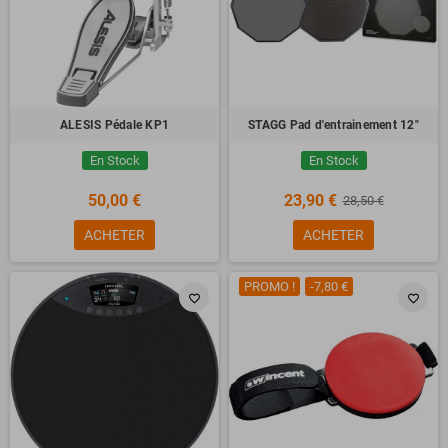
ALESIS Pédale KP1
STAGG Pad d'entrainement 12"
En Stock
En Stock
50,00 €
23,90 €
28,50 €
ACHETER
ACHETER
PROMO !
-7,80 €
favorite_border
favorite_border