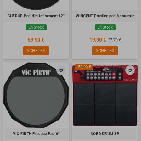
CHERUB Pad d'entrainement 12"
WINCENT Practice pad à courroie
En Stock
En Stock
59,90 €
19,90 €
27,70 €
ACHETER
ACHETER
-50,90 €
favorite_border
favorite_border
VIC FIRTH Practice Pad 6"
NORD DRUM 3P