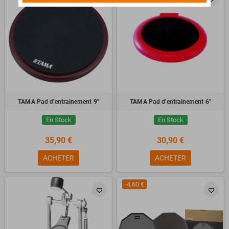
TAMA Pad d'entrainement 9"
TAMA Pad d'entrainement 6"
En Stock
En Stock
35,90 €
30,90 €
ACHETER
ACHETER
-4,60 €
favorite_border
favorite_border