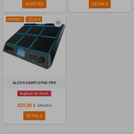
ACHETER
DÉTAILS
PROMO !
-20,00 €
favorite_border
ALESIS SAMPLEPAD PRO
Rupture de Stock
329,00 €
349,00 €
DÉTAILS