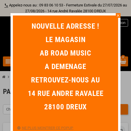
Appelez-nous au : 09 83 06 10 53 - Fermeture Estivale du 27/07/2026 au
phone
27/08/2026 - 14 rue André Ravalée 28100 DREUX
close
person
Connexion
NOUVELLE ADRESSE !
LE MAGASIN
AB ROAD MUSIC
0
view_headline
search
A DEMENAGE
chevron_right
chevron_right
Batterie
Pad
RETROUVEZ-NOUS AU
PAD
14 RUE ANDRE RAVALEE
28100 DREUX
Choisir
FILTRER
NE PLUS MONTRER CE POPUP.
favorite_border
favorite_border