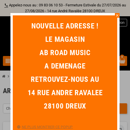
Appelez-nous au : 09 83 06 10 53 - Fermeture Estivale du 27/07/2026 au
phone
27/08/2026 - 14 rue André Ravalée 28100 DREUX
close
person
Connexion
NOUVELLE ADRESSE !
LE MAGASIN
AB ROAD MUSIC
0
view_headline
search
A DEMENAGE
chevron_right
chevron_right
chevron_right
Autre Instrument
Violon
Archet
RETROUVEZ-NOUS AU
ARCHET
14 RUE ANDRE RAVALEE
28100 DREUX
Choisir
FILTRER
NE PLUS MONTRER CE POPUP.
favorite_border
favorite_border