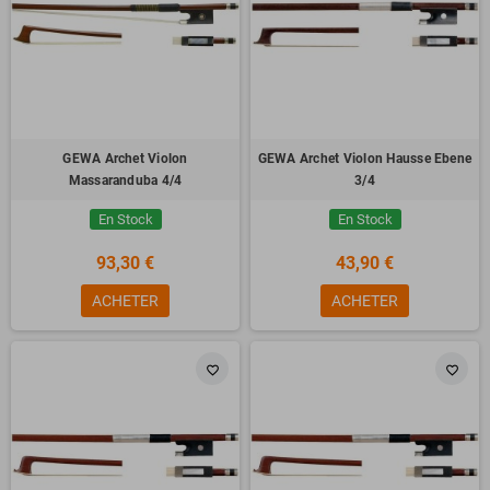
GEWA Archet Violon
GEWA Archet Violon Hausse Ebene
Massaranduba 4/4
3/4
En Stock
En Stock
93,30 €
43,90 €
ACHETER
ACHETER
favorite_border
favorite_border