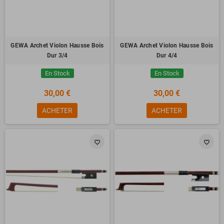
GEWA Archet Violon Hausse Bois
GEWA Archet Violon Hausse Bois
Dur 3/4
Dur 4/4
En Stock
En Stock
30,00 €
30,00 €
ACHETER
ACHETER
favorite_border
favorite_border