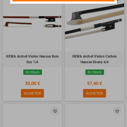
GEWA Archet Violon Hausse Bois
GEWA Archet Violon Carbon
Dur 1/4
Hausse Ebene 4/4
En Stock
En Stock
30,00 €
97,40 €
ACHETER
ACHETER
favorite_border
favorite_border