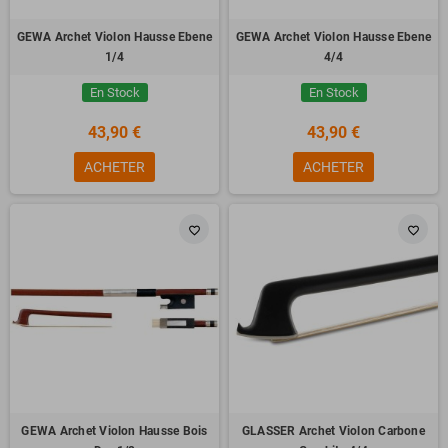
GEWA Archet Violon Hausse Ebene
GEWA Archet Violon Hausse Ebene
1/4
4/4
En Stock
En Stock
43,90 €
43,90 €
ACHETER
ACHETER
favorite_border
favorite_border
GEWA Archet Violon Hausse Bois
GLASSER Archet Violon Carbone