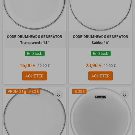
CODE DRUMHEADS GENERATOR
CODE DRUMHEADS GENERATOR
Transparente 14"
Sablée 16"
En Stock
En Stock
16,00 €
23,90 €
29,90 €
46,60 €
ACHETER
ACHETER
PROMO !
-9,30 €
-8,00 €
favorite_border
favorite_border