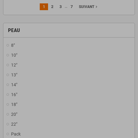
…
1
2
3
7
navigate_next
SUIVANT
PEAU
8"
10"
12"
13"
14"
16"
18"
20"
22"
Pack