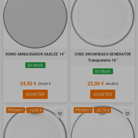
REMO AMBASSADOR SABLEE 14"
CODE DRUMHEADS GENERATOR
Transparente 16"
En Stock
En Stock
24,50 €
22,00 €
29,60 €
44,40 €
ACHETER
ACHETER
PROMO !
-13,90 €
PROMO !
-22,70 €
favorite_border
favorite_border