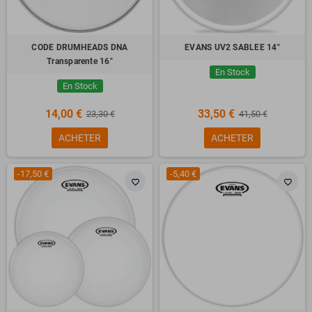
CODE DRUMHEADS DNA
EVANS UV2 SABLEE 14"
Transparente 16"
En Stock
En Stock
14,00 €
33,50 €
23,30 €
41,50 €
ACHETER
ACHETER
-17,50 €
-5,40 €
favorite_border
favorite_border