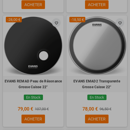
ACHETER
ACHETER
-28,00 €
-18,50 €
favorite_border
favorite_border
EVANS REMAD Peau de Résonance
EVANS EMAD2 Transparente
Grosse Caisse 22"
Grosse Caisse 22"
En Stock
En Stock
79,00 €
78,00 €
107,00 €
96,50 €
ACHETER
ACHETER