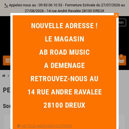
Appelez-nous au : 09 83 06 10 53 - Fermeture Estivale du 27/07/2026 au
phone
27/08/2026 - 14 rue André Ravalée 28100 DREUX
close
person
Connexion
NOUVELLE ADRESSE !
LE MAGASIN
AB ROAD MUSIC
0
view_headline
search
A DEMENAGE
chevron_right
chevron_right
Batterie
Peau
RETROUVEZ-NOUS AU
PEAU
14 RUE ANDRE RAVALEE
28100 DREUX
Sous-catégories
NE PLUS MONTRER CE POPUP.