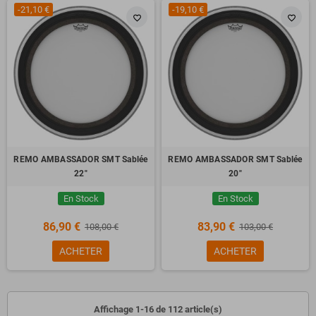
-21,10 €
-19,10 €
favorite_border
favorite_border
REMO AMBASSADOR SMT Sablée
REMO AMBASSADOR SMT Sablée
22"
20"
En Stock
En Stock
86,90 €
83,90 €
108,00 €
103,00 €
ACHETER
ACHETER
Affichage 1-16 de 112 article(s)