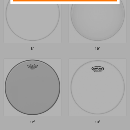
8"
10"
12"
13"