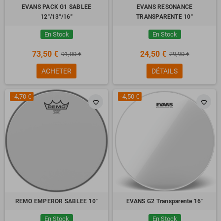
EVANS PACK G1 SABLEE
EVANS RESONANCE
12"/13"/16"
TRANSPARENTE 10"
En Stock
En Stock
73,50 €
24,50 €
91,00 €
29,90 €
ACHETER
DÉTAILS
-4,70 €
-4,50 €
favorite_border
favorite_border
REMO EMPEROR SABLEE 10"
EVANS G2 Transparente 16"
En Stock
En Stock