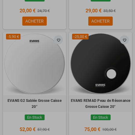
20,00 €
29,00 €
24,70 €
33,50 €
ACHETER
ACHETER
-5,90 €
-25,00 €
favorite_border
favorite_border
EVANS G2 Sablée Grosse Caisse
EVANS REMAD Peau de Résonance
20"
Grosse Caisse 20"
En Stock
En Stock
52,00 €
75,00 €
57,90 €
100,00 €