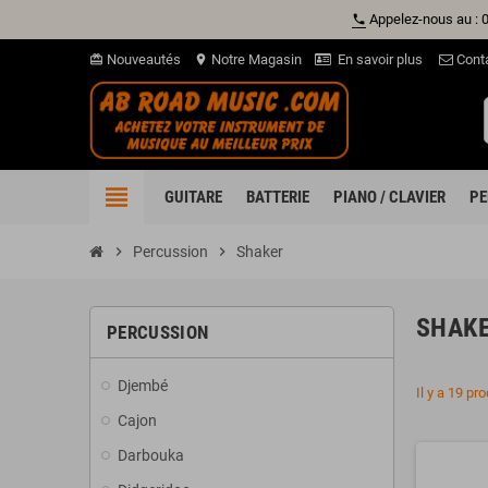
Appelez-nous au : 
phone
Nouveautés
Notre Magasin
En savoir plus
Cont
card_giftcard
location_on
view_headline
GUITARE
BATTERIE
PIANO / CLAVIER
PE
chevron_right
Percussion
chevron_right
Shaker
SHAK
PERCUSSION
Djembé
Il y a 19 pro
Cajon
Darbouka