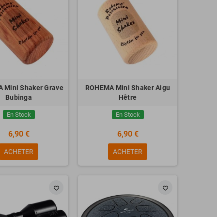
 Mini Shaker Grave
ROHEMA Mini Shaker Aigu
Bubinga
Hêtre
En Stock
En Stock
6,90 €
6,90 €
ACHETER
ACHETER
favorite_border
favorite_border