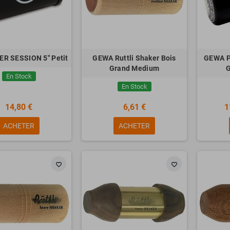
R SESSION 5" Petit
GEWA Ruttli Shaker Bois
GEWA P
Grand Medium
G
En Stock
En Stock
14,80 €
6,61 €
1
ACHETER
ACHETER
favorite_border
favorite_border