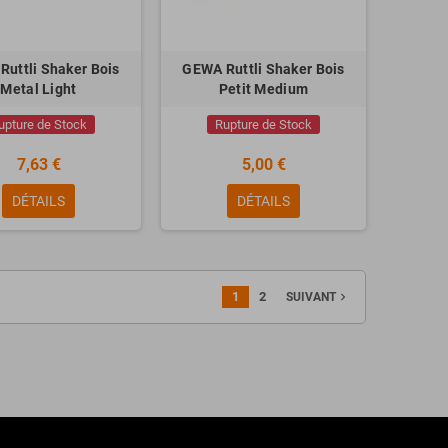
uttli Shaker Bois
GEWA Ruttli Shaker Bois
Metal Light
Petit Medium
upture de Stock
Rupture de Stock
7,63 €
5,00 €
DÉTAILS
DÉTAILS
1
2
navigate_next
SUIVANT