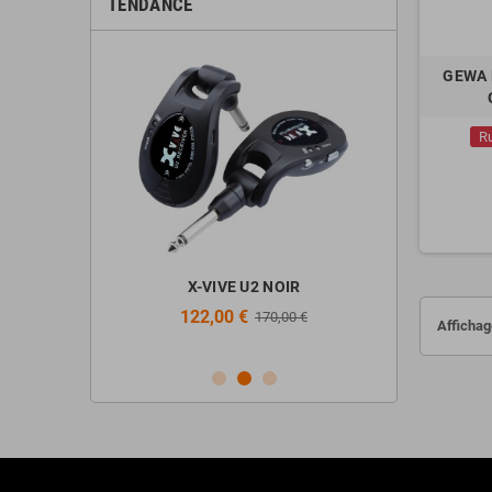
TENDANCE
GEWA R
R
ir + Stand +
X-VIVE U2 NOIR
ALTO PROF
Casque
122,00 €
298,
170,00 €
Affichag
€