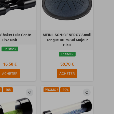
Shaker Luis Conte
MEINL SONIC ENERGY Small
Live Noir
Tongue Drum Sol Majeur
Bleu
En Stock
En Stock
16,50 €
58,70 €
ACHETER
ACHETER
!
-40%
PROMO !
-30%
favorite_border
favorite_border