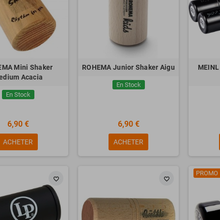
MA Mini Shaker
ROHEMA Junior Shaker Aigu
MEINL 
edium Acacia
En Stock
En Stock
6,90 €
6,90 €
ACHETER
ACHETER
PROMO 
favorite_border
favorite_border