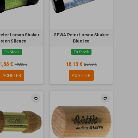
eter Lorson Shaker
GEWA Peter Lorson Shaker
reen Silence
Blue Ice
En Stock
En Stock
1,88 €
18,13 €
19,80 €
25,90 €
ACHETER
ACHETER
favorite_border
favorite_border