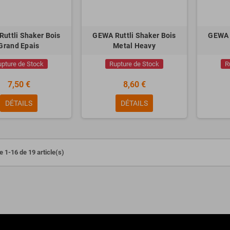
uttli Shaker Bois
GEWA Ruttli Shaker Bois
GEWA R
Grand Epais
Metal Heavy
upture de Stock
Rupture de Stock
R
7,50 €
8,60 €
DÉTAILS
DÉTAILS
ESSIONAL Busker
Pack NUX NPK-20 Noir + Stand +
Banquette + Casque
00 €
299,00 €
e 1-16 de 19 article(s)
649,00 €