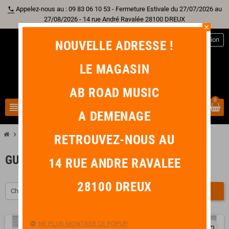
Appelez-nous au : 09 83 06 10 53 - Fermeture Estivale du 27/07/2026 au
phone
27/08/2026 - 14 rue André Ravalée 28100 DREUX
close
person
Connexion
NOUVELLE ADRESSE !
LE MAGASIN
AB ROAD MUSIC
0
view_headline
search
A DEMENAGE
chevron_right
chevron_right
chevron_right
Guitare
Corde Au Détail
Guitare Acoustique
RETROUVEZ-NOUS AU
GUITARE ACOUSTIQUE
14 RUE ANDRE RAVALEE
28100 DREUX
Choisir
FILTRER
NE PLUS MONTRER CE POPUP.
favorite_border
favorite_border