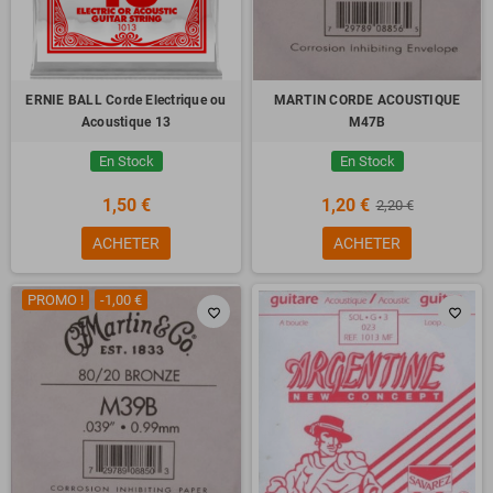
ERNIE BALL Corde Electrique ou
MARTIN CORDE ACOUSTIQUE
Acoustique 13
M47B
En Stock
En Stock
1,50 €
1,20 €
2,20 €
ACHETER
ACHETER
PROMO !
-1,00 €
favorite_border
favorite_border