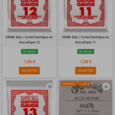
ERNIE BALL Corde Electrique ou
ERNIE BALL Corde Electrique ou
Acoustique 12
Acoustique 11
En Stock
En Stock
1,50 €
1,50 €
ACHETER
ACHETER
PROMO !
-1,00 €
favorite_border
favorite_border