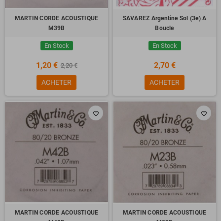
MARTIN CORDE ACOUSTIQUE
SAVAREZ Argentine Sol (3e) A
M39B
Boucle
En Stock
En Stock
1,20 €
2,70 €
2,20 €
ACHETER
ACHETER
favorite_border
favorite_border
MARTIN CORDE ACOUSTIQUE
MARTIN CORDE ACOUSTIQUE