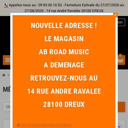
Appelez-nous au : 09 83 06 10 53 - Fermeture Estivale du 27/07/2026 au
phone
27/08/2026 - 14 rue André Ravalée 28100 DREUX
close
person
Connexion
NOUVELLE ADRESSE !
LE MAGASIN
AB ROAD MUSIC
0
view_headline
search
A DEMENAGE
chevron_right
chevron_right
chevron_right
Librairie
Méthode
Méthode Ukulélé
RETROUVEZ-NOUS AU
MÉTHODE UKULÉLÉ
14 RUE ANDRE RAVALEE
28100 DREUX
Choisir
FILTRER
NE PLUS MONTRER CE POPUP.
favorite_border
favorite_border