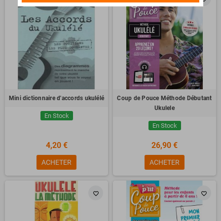
Mini dictionnaire d'accords ukulélé
Coup de Pouce Méthode Débutant
Ukulele
En Stock
En Stock
4,20 €
26,90 €
ACHETER
ACHETER
favorite_border
favorite_border