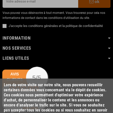
ok
Vous pouvez vous désinscrire à tout moment. Vous trouverez pour cela nos
informations de contact dans les conditions d'utilisation du site.
J'accepte les conditions générales et la politique de confidentialité
INFORMATION
NOS SERVICES
LIENS UTILES
AVIS
5/5
CLIENTS
Lors de votre visite sur notre site, nous pouvons recueillir
certaines données vous concernant via le dépôt de cookies.
Ces cookies nous permettent d'optimiser votre expérience
Service de livraison rapide 2
d'achat, de personnaliser le contenu et les annonces ou
jours colis bien...
encore d'analyser le trafic sur le site. Si vous ne souhaitez
voir plus
pas accepter tous les cookies ou si vous souhaitez en savoir