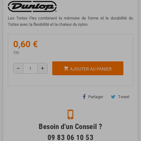
Les Tortex Flex combinent la mémoire de forme et la durabilité du
Tortex avec la flexibilité et la chaleur du nylon.
0,60 €
TTC
remove
add
shopping_cart
AJOUTER AU PANIER
Partager
Tweet
phone_iphone
Besoin d'un Conseil ?
09 83 06 10 53