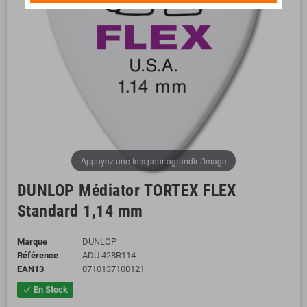
Appuyez une fois pour agrandir l'image
DUNLOP Médiator TORTEX FLEX
Standard 1,14 mm
Marque
DUNLOP
Référence
ADU 428R114
EAN13
0710137100121
En Stock
check