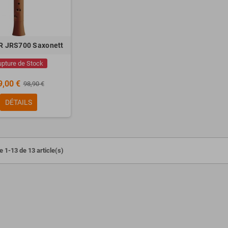
R JRS700 Saxonett
upture de Stock
9,00 €
98,90 €
DÉTAILS
e 1-13 de 13 article(s)
ESSIONAL Busker
Pack NUX NPK-20 Noir + Stand +
Banquette + Casque
00 €
299,00 €
649,00 €