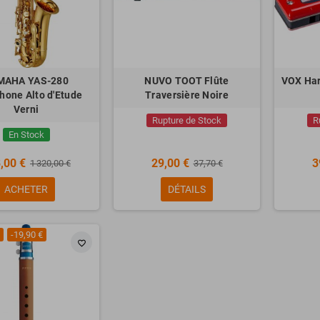
MAHA YAS-280
NUVO TOOT Flûte
VOX Har
hone Alto d'Etude
Traversière Noire
Verni
Rupture de Stock
R
En Stock
,00 €
29,00 €
3
1 320,00 €
37,70 €
ACHETER
DÉTAILS
-19,90 €
favorite_border