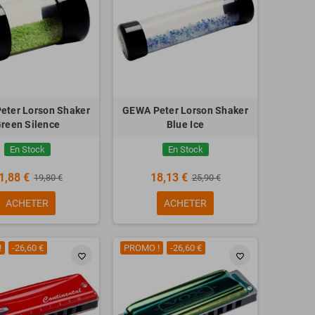
eter Lorson Shaker
GEWA Peter Lorson Shaker
reen Silence
Blue Ice
En Stock
En Stock
1,88 €
18,13 €
19,80 €
25,90 €
ACHETER
ACHETER
!
-26,60 €
PROMO !
-26,60 €
favorite_border
favorite_border