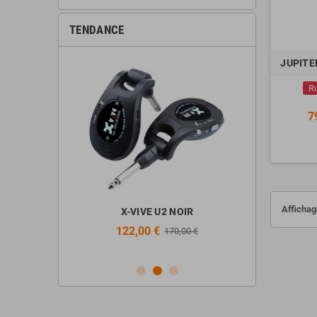
TENDANCE
JUPITE
R
7
Affichag
ir + Stand +
X-VIVE U2 NOIR
ALTO PROF
Casque
122,00 €
298,
170,00 €
€