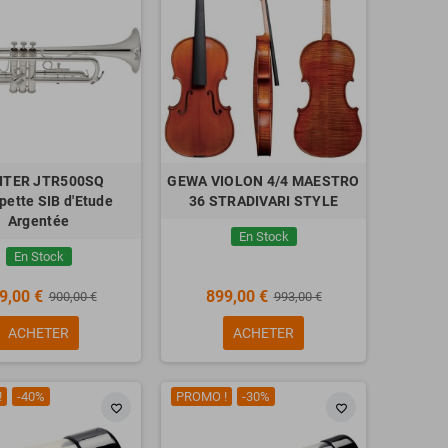
ITER JTR500SQ
GEWA VIOLON 4/4 MAESTRO
ette SIB d'Etude
36 STRADIVARI STYLE
Argentée
En Stock
En Stock
9,00 €
899,00 €
900,00 €
993,00 €
ACHETER
ACHETER
!
-40%
PROMO !
-30%
favorite_border
favorite_border