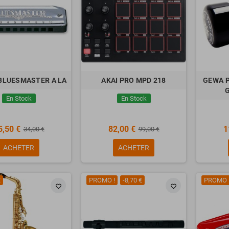
BLUESMASTER A LA
AKAI PRO MPD 218
GEWA P
G
En Stock
En Stock
5,50 €
82,00 €
1
34,00 €
99,00 €
ACHETER
ACHETER
€
PROMO !
-8,70 €
PROMO 
favorite_border
favorite_border