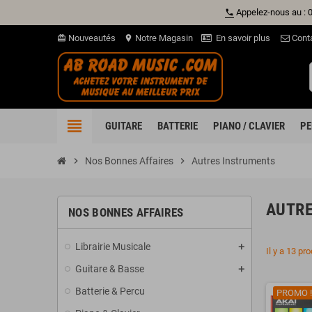
Appelez-nous au : 
phone
Nouveautés
Notre Magasin
En savoir plus
Cont
card_giftcard
location_on
view_headline
GUITARE
BATTERIE
PIANO / CLAVIER
PE
chevron_right
Nos Bonnes Affaires
chevron_right
Autres Instruments
AUTR
NOS BONNES AFFAIRES
Librairie Musicale
Il y a 13 pro
Guitare & Basse
Batterie & Percu
PROMO !