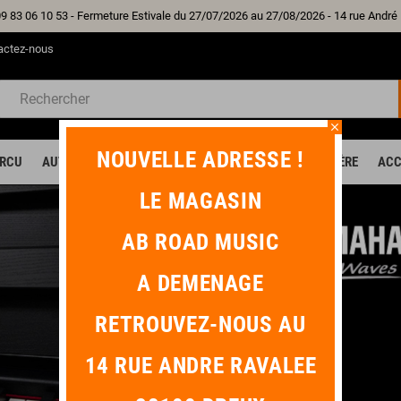
09 83 06 10 53 - Fermeture Estivale du 27/07/2026 au 27/08/2026 - 14 rue And
actez-nous
close
NOUVELLE ADRESSE !
RCU
AUTRE INSTRUMENT
HOME STUDIO
SONO / LUMIÈRE
ACC
LE MAGASIN
AB ROAD MUSIC
A DEMENAGE
RETROUVEZ-NOUS AU
14 RUE ANDRE RAVALEE