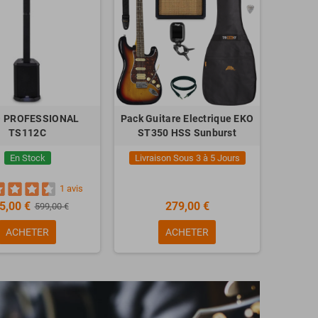
 PROFESSIONAL
Pack Guitare Electrique EKO
TS112C
ST350 HSS Sunburst
En Stock
Livraison Sous 3 à 5 Jours
1 avis
5,00 €
279,00 €
599,00 €
ACHETER
ACHETER