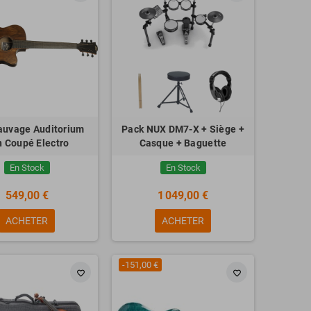
auvage Auditorium
Pack NUX DM7-X + Siège +
 Coupé Electro
Casque + Baguette
En Stock
En Stock
549,00 €
1 049,00 €
ACHETER
ACHETER
-151,00 €
favorite_border
favorite_border