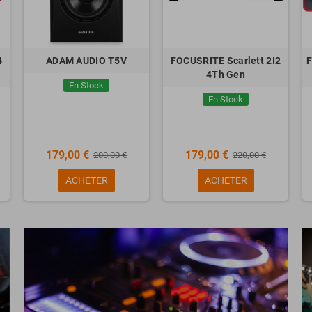
t 2I2
FOCUSRITE Scarlett Solo
IBANEZ RG5320R-CSW
4Th Gen
Prestige Cosmic Shadow
En Stock
En Stock
125,00 €
2 249,00 €
 €
155,00 €
ACHETER
ACHETER