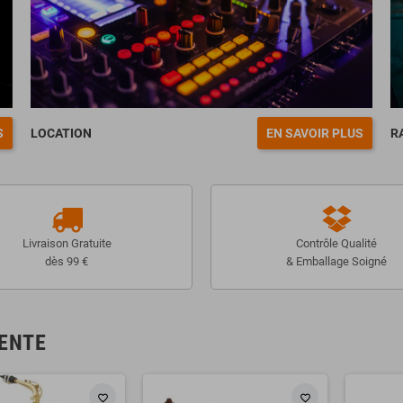
S
LOCATION
EN SAVOIR PLUS
R
Livraison Gratuite
Contrôle Qualité
dès 99 €
& Emballage Soigné
ENTE
favorite_border
favorite_border