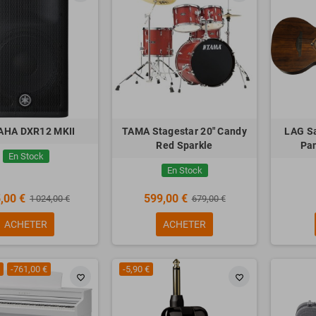
K-20 Noir + Stand +
tte + Casque
49,00 €
HA DXR12 MKII
TAMA Stagestar 20" Candy
LAG S
Red Sparkle
Pan
En Stock
En Stock
,00 €
599,00 €
1 024,00 €
679,00 €
ACHETER
ACHETER
-761,00 €
-5,90 €
favorite_border
favorite_border