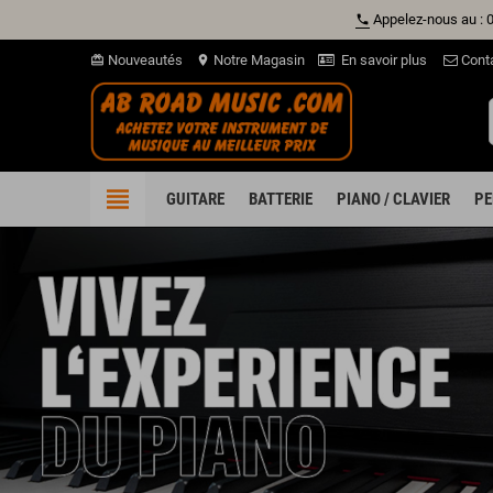
Appelez-nous au : 
phone
Nouveautés
Notre Magasin
En savoir plus
Cont
card_giftcard
location_on
view_headline
GUITARE
BATTERIE
PIANO / CLAVIER
PE