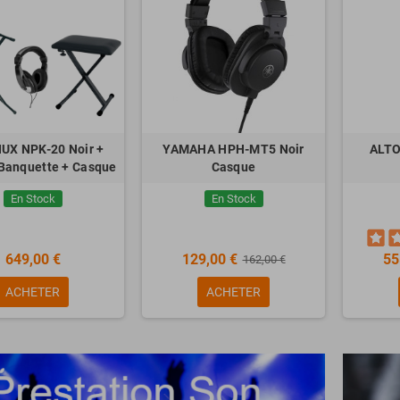
NUX NPK-20 Noir +
YAMAHA HPH-MT5 Noir
ALTO
 Banquette + Casque
Casque
En Stock
En Stock
649,00 €
129,00 €
55
162,00 €
ACHETER
ACHETER