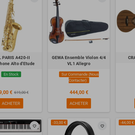
 PARIS A420-II
GEWA Ensemble Violon 4/4
CRA
hone Alto d'Etude
VL1 Allegro
En Stock
Sur Commande (Nous
Contacter)
9,00 €
444,00 €
619,00 €
ACHETER
ACHETER
-33,00 €
-44,00 €
favorite_border
favorite_border