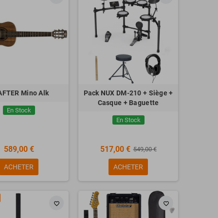
FTER Mino Alk
Pack NUX DM-210 + Siège +
Casque + Baguette
En Stock
En Stock
589,00 €
517,00 €
549,00 €
ACHETER
ACHETER
favorite_border
favorite_border