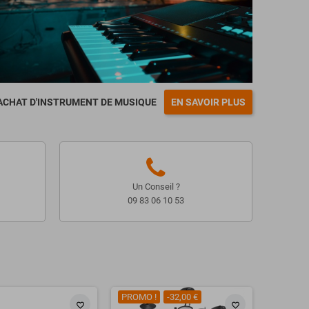
ACHAT D'INSTRUMENT DE MUSIQUE
EN SAVOIR PLUS
Un Conseil ?
09 83 06 10 53
PROMO !
-32,00 €
favorite_border
favorite_border