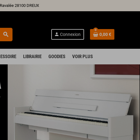
ré Ravalée 28100 DREUX
0
search
person
Connexion
0,00 €
ESSOIRE
LIBRAIRIE
GOODIES
VOIR PLUS