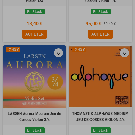
Violon 4/4
Cordes Violon 1/4
En Stock
En Stock
18,40 €
45,00 €
52,40 €
ACHETER
ACHETER
-7,40 €
-2,40 €
favorite_border
favorite_border
LARSEN Aurora Medium Jeu de
THOMASTIK ALPHAYUE MEDIUM
Cordes Violon 3/4
JEU DE CORDES VIOLON 4/4
En Stock
En Stock