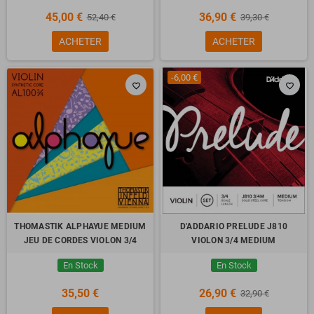
45,00 €
36,90 €
52,40 €
39,30 €
ACHETER
ACHETER
-6,00 €
favorite_border
favorite_border
THOMASTIK ALPHAYUE MEDIUM
D'ADDARIO PRELUDE J810
JEU DE CORDES VIOLON 3/4
VIOLON 3/4 MEDIUM
En Stock
En Stock
35,50 €
26,90 €
32,90 €