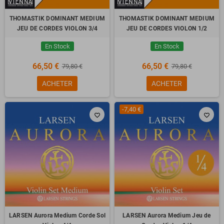
THOMASTIK DOMINANT MEDIUM
THOMASTIK DOMINANT MEDIUM
JEU DE CORDES VIOLON 3/4
JEU DE CORDES VIOLON 1/2
En Stock
En Stock
66,50 €
66,50 €
79,80 €
79,80 €
ACHETER
ACHETER
-7,40 €
favorite_border
favorite_border
LARSEN Aurora Medium Corde Sol
LARSEN Aurora Medium Jeu de