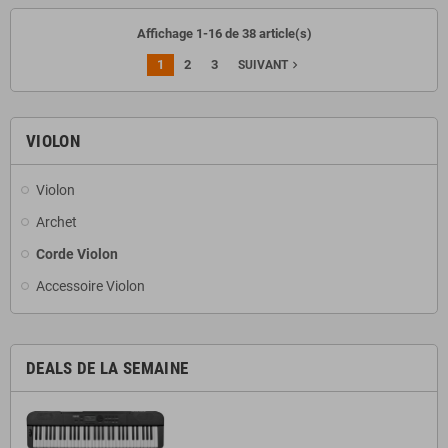
Affichage 1-16 de 38 article(s)
1
2
3
navigate_next
SUIVANT
VIOLON
Violon
Archet
Corde Violon
Accessoire Violon
DEALS DE LA SEMAINE