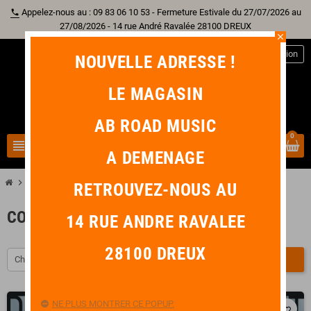
Appelez-nous au : 09 83 06 10 53 - Fermeture Estivale du 27/07/2026 au
phone
27/08/2026 - 14 rue André Ravalée 28100 DREUX
close
person
Connexion
NOUVELLE ADRESSE !
LE MAGASIN
AB ROAD MUSIC
0
view_headline
search
A DEMENAGE
chevron_right
chevron_right
chevron_right
Autre Instrument
Violon
Corde Violon
RETROUVEZ-NOUS AU
CORDE VIOLON
14 RUE ANDRE RAVALEE
28100 DREUX
Choisir
FILTRER
NE PLUS MONTRER CE POPUP.
favorite_border
favorite_border