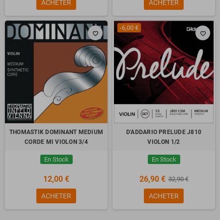
ACHETER
ACHETER
-6,00 €
favorite_border
favorite_border
THOMASTIK DOMINANT MEDIUM
D'ADDARIO PRELUDE J810
CORDE MI VIOLON 3/4
VIOLON 1/2
En Stock
En Stock
12,00 €
26,90 €
32,90 €
ACHETER
ACHETER