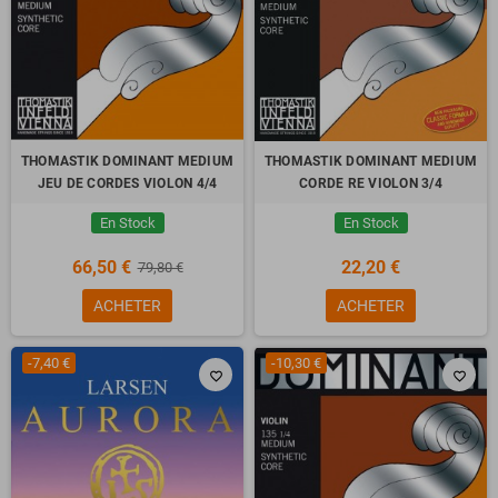
THOMASTIK DOMINANT MEDIUM
THOMASTIK DOMINANT MEDIUM
JEU DE CORDES VIOLON 4/4
CORDE RE VIOLON 3/4
En Stock
En Stock
66,50 €
22,20 €
79,80 €
ACHETER
ACHETER
-7,40 €
-10,30 €
favorite_border
favorite_border