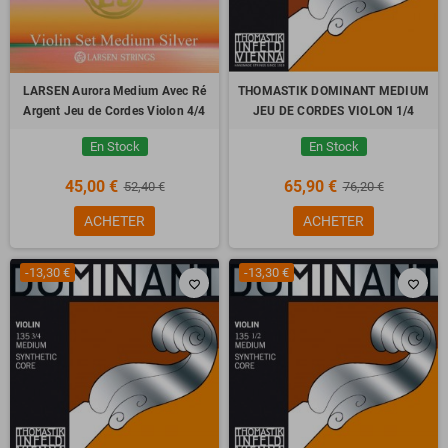
LARSEN Aurora Medium Avec Ré
THOMASTIK DOMINANT MEDIUM
Argent Jeu de Cordes Violon 4/4
JEU DE CORDES VIOLON 1/4
En Stock
En Stock
45,00 €
65,90 €
52,40 €
76,20 €
ACHETER
ACHETER
-13,30 €
-13,30 €
favorite_border
favorite_border