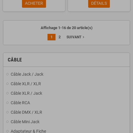
ACHETER
DÉTAILS
Affichage 1-16 de 20 article(s)
1
2
navigate_next
SUIVANT
CÂBLE
Câble Jack / Jack
Câble XLR / XLR
Câble XLR / Jack
Câble RCA
Câble DMX / XLR
Câble Mini Jack
Adaptateur & Fiche