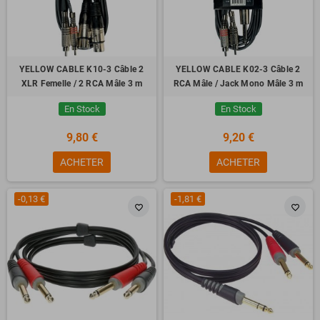
YELLOW CABLE K10-3 Câble 2
YELLOW CABLE K02-3 Câble 2
XLR Femelle / 2 RCA Mâle 3 m
RCA Mâle / Jack Mono Mâle 3 m
En Stock
En Stock
9,80 €
9,20 €
ACHETER
ACHETER
-0,13 €
-1,81 €
favorite_border
favorite_border