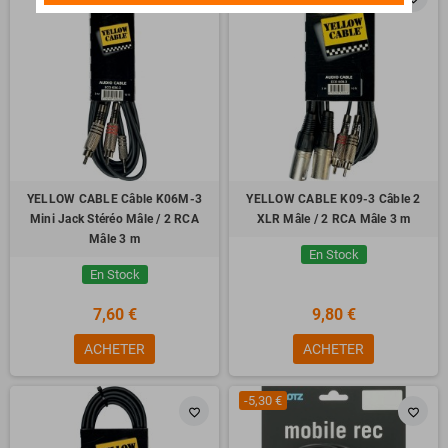
YELLOW CABLE Câble K06M-3
YELLOW CABLE K09-3 Câble 2
Mini Jack Stéréo Mâle / 2 RCA
XLR Mâle / 2 RCA Mâle 3 m
Mâle 3 m
En Stock
En Stock
7,60 €
9,80 €
ACHETER
ACHETER
-5,30 €
favorite_border
favorite_border