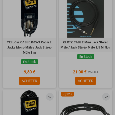
YELLOW CABLE K05-3 Câble 2
KLOTZ CABLE Mini Jack Stéréo
Jacks Mono Mâle / Jack Stéréo
Mâle / Jack Stéréo Mâle 1,5 M Noir
Mâle 3 m
En Stock
En Stock
9,80 €
21,00 €
26,30 €
ACHETER
ACHETER
-0,12 €
favorite_border
favorite_border