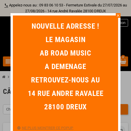
Appelez-nous au : 09 83 06 10 53 - Fermeture Estivale du 27/07/2026 au
phone
27/08/2026 - 14 rue André Ravalée 28100 DREUX
close
person
Connexion
NOUVELLE ADRESSE !
LE MAGASIN
AB ROAD MUSIC
0
view_headline
search
A DEMENAGE
chevron_right
chevron_right
chevron_right
Accessoire
Câble
Câble Mixte
RETROUVEZ-NOUS AU
CÂBLE MIXTE
14 RUE ANDRE RAVALEE
28100 DREUX
Choisir
FILTRER
NE PLUS MONTRER CE POPUP.
favorite_border
favorite_border