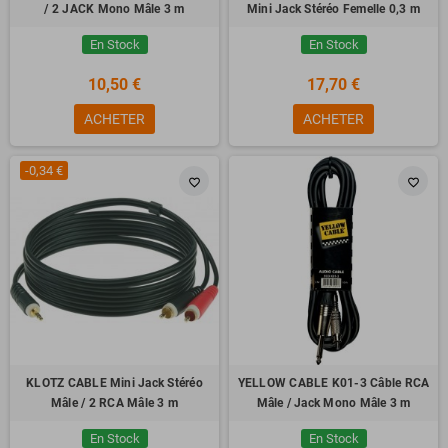
/ 2 JACK Mono Mâle 3 m
Mini Jack Stéréo Femelle 0,3 m
En Stock
En Stock
10,50 €
17,70 €
ACHETER
ACHETER
-0,34 €
favorite_border
favorite_border
KLOTZ CABLE Mini Jack Stéréo
YELLOW CABLE K01-3 Câble RCA
Mâle / 2 RCA Mâle 3 m
Mâle / Jack Mono Mâle 3 m
En Stock
En Stock