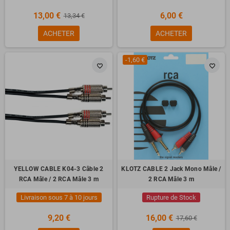
13,00 €
6,00 €
13,34 €
ACHETER
ACHETER
-1,60 €
favorite_border
favorite_border
YELLOW CABLE K04-3 Câble 2
KLOTZ CABLE 2 Jack Mono Mâle /
RCA Mâle / 2 RCA Mâle 3 m
2 RCA Mâle 3 m
Livraison sous 7 à 10 jours
Rupture de Stock
9,20 €
16,00 €
17,60 €