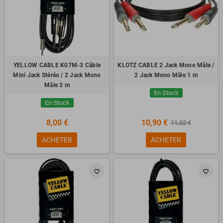
YELLOW CABLE K07M-3 Câble
KLOTZ CABLE 2 Jack Mono Mâle /
Mini Jack Stéréo / 2 Jack Mono
2 Jack Mono Mâle 1 m
Mâle 3 m
En Stock
En Stock
8,00 €
10,90 €
11,02 €
ACHETER
ACHETER
favorite_border
favorite_border