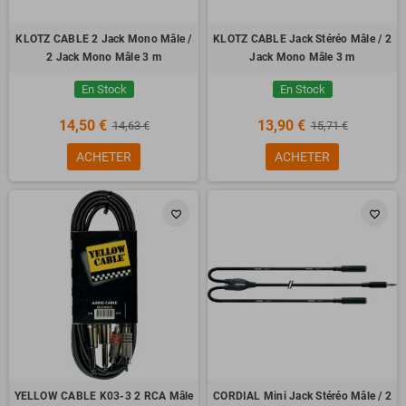
KLOTZ CABLE 2 Jack Mono Mâle /
KLOTZ CABLE Jack Stéréo Mâle / 2
2 Jack Mono Mâle 3 m
Jack Mono Mâle 3 m
En Stock
En Stock
14,50 €
13,90 €
14,63 €
15,71 €
ACHETER
ACHETER
favorite_border
favorite_border
YELLOW CABLE K03-3 2 RCA Mâle
CORDIAL Mini Jack Stéréo Mâle / 2