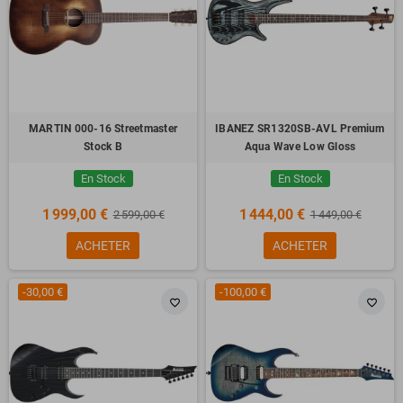
MARTIN 000-16 Streetmaster
IBANEZ SR1320SB-AVL Premium
Stock B
Aqua Wave Low Gloss
En Stock
En Stock
1 999,00 €
1 444,00 €
2 599,00 €
1 449,00 €
ACHETER
ACHETER
-30,00 €
-100,00 €
favorite_border
favorite_border