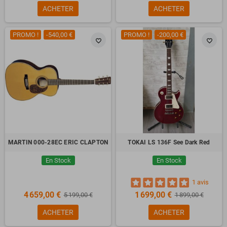
ACHETER
ACHETER
PROMO !
-540,00 €
PROMO !
-200,00 €
favorite_border
favorite_border
MARTIN 000-28EC ERIC CLAPTON
TOKAI LS 136F See Dark Red
En Stock
En Stock
1 avis
4 659,00 €
1 699,00 €
5 199,00 €
1 899,00 €
ACHETER
ACHETER