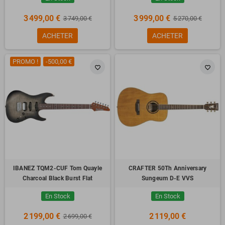
3 499,00 €
3 999,00 €
3 749,00 €
5 270,00 €
ACHETER
ACHETER
PROMO !
-500,00 €
favorite_border
favorite_border
IBANEZ TQM2-CUF Tom Quayle
CRAFTER 50Th Anniversary
Charcoal Black Burst Flat
Sungeum D-E VVS
En Stock
En Stock
2 199,00 €
2 119,00 €
2 699,00 €