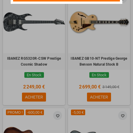
IBANEZ RG5320R-CSW Prestige
IBANEZ GB10-NT Prestige George
Cosmic Shadow
Benson Natural Stock B
En Stock
En Stock
2 249,00 €
2 699,00 €
3 149,00 €
ACHETER
ACHETER
PROMO !
-600,00 €
-5,00 €
favorite_border
favorite_border