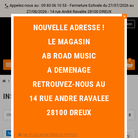
Appelez-nous au : 09 83 06 10 53 - Fermeture Estivale du 27/07/2026 au
phone
27/08/2026 - 14 rue André Ravalée 28100 DREUX
close
person
Connexion
NOUVELLE ADRESSE !
LE MAGASIN
AB ROAD MUSIC
0
view_headline
search
A DEMENAGE
chevron_right
Instruments de Prestige
RETROUVEZ-NOUS AU
INSTRUMENTS DE PRESTIGE
14 RUE ANDRE RAVALEE
28100 DREUX
Choisir
NOUVEAU
PROMO !
-450,00 €
NE PLUS MONTRER CE POPUP.
favorite_border
favorite_border