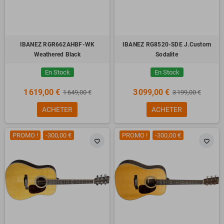
IBANEZ RGR662AHBF-WK
IBANEZ RG8520-SDE J.Custom
Weathered Black
Sodalite
En Stock
En Stock
1 619,00 €
3 099,00 €
1 649,00 €
3 199,00 €
ACHETER
ACHETER
PROMO !
-300,00 €
PROMO !
-300,00 €
favorite_border
favorite_border