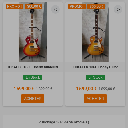
PROMO !
-300,00 €
PROMO !
-300,00 €
favorite_border
favorite_border
TOKAI LS 136F Cherry Sunburst
TOKAI LS 136F Honey Burst
En Stock
En Stock
1 599,00 €
1 599,00 €
1 899,00 €
1 899,00 €
ACHETER
ACHETER
Affichage 1-16 de 28 article(s)