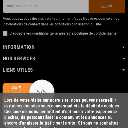
ok
Vous pouvez vous désinscrire à tout moment. Vous trouverez pour cela nos
informations de contact dans les conditions d'utilisation du site.
J'accepte les conditions générales et la politique de confidentialité
INFORMATION
NOS SERVICES
LIENS UTILES
AVIS
5/5
CLIENTS
Lors de votre visite sur notre site, nous pouvons recueillir
certaines données vous concernant via le dépôt de cookies.
Ces cookies nous permettent d'optimiser votre expérience
Produit livré rapidement et bien
d'achat, de personnaliser le contenu et les annonces ou
sécurisé pour...
encore d'analyser le trafic sur le site. Si vous ne souhaitez
voir plus