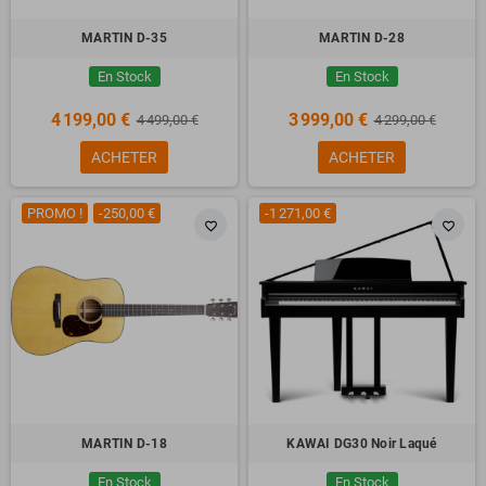
MARTIN D-35
MARTIN D-28
En Stock
En Stock
4 199,00 €
3 999,00 €
4 499,00 €
4 299,00 €
ACHETER
ACHETER
PROMO !
-250,00 €
-1 271,00 €
favorite_border
favorite_border
MARTIN D-18
KAWAI DG30 Noir Laqué
En Stock
En Stock