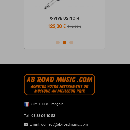
ir + Stand +
X-VIVE U2 NOIR
ALTO PROF
Casque
122,00 €
298,
170,00 €
€
Site 100 % Français
Tel :
09 83 06 10 53
Email : contact@ab-roadmusic.com