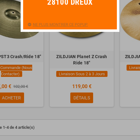
28100 DREUX
NE PLUS MONTRER CE POPUP.
PST3 Crash/Ride 18"
ZILDJIAN Planet Z Crash
ZILDJI
Ride 18"
 Commande (Nous
Livrai
Contacter)
Livraison Sous 2 à 3 Jours
,00 €
119,00 €
102,00 €
ACHETER
DÉTAILS
 1-4 de 4 article(s)