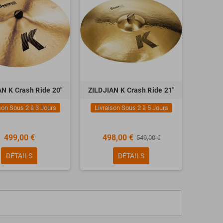
AN K Crash Ride 20"
ZILDJIAN K Crash Ride 21"
son Sous 2 à 3 Jours
Livraison Sous 2 à 5 Jours
499,00 €
498,00 €
549,00 €
DÉTAILS
DÉTAILS