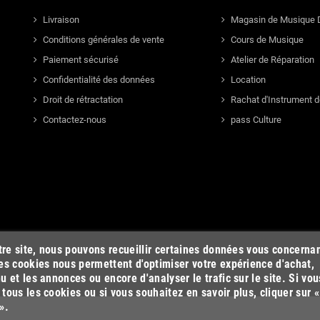
Livraison
Magasin de Musique 
Conditions générales de vente
Cours de Musique
Paiement sécurisé
Atelier de Réparation
Confidentialité des données
Location
Droit de rétractation
Rachat d'Instrument 
Contactez-nous
pass Culture
otre site, nous pouvons recueillir certaines données vous concerna
es cookies nous permettent d'optimiser votre expérience d'achat,
u et les annonces ou encore d'analyser le trafic sur le site. Si vou
tous les cookies ou si vous souhaitez en savoir plus, cliquer sur «
».