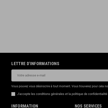
ESSIONAL Busker
Pack NUX NPK-20 Noir + Stand +
Banquette + Casque
00 €
299,00 €
649,00 €
LETTRE D'INFORMATIONS
Vous pouvez vous désinscrire à tout moment. Vous trouverez pour cela nos 
J'accepte les conditions générales et la politique de confidentialité
INFORMATION
NOS SERVICES