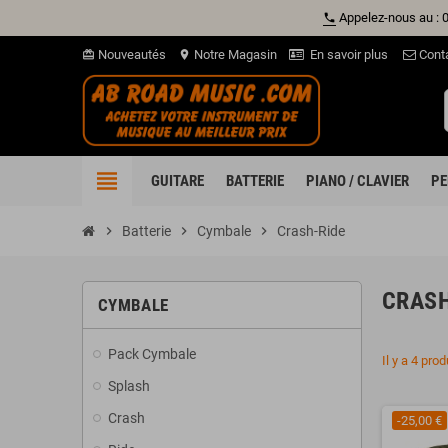
Appelez-nous au : 
phone
Nouveautés
Notre Magasin
En savoir plus
Cont
card_giftcard
location_on
view_headline
GUITARE
BATTERIE
PIANO / CLAVIER
PE
chevron_right
Batterie
chevron_right
Cymbale
chevron_right
Crash-Ride
CRASH
CYMBALE
Pack Cymbale
Il y a 4 prod
Splash
Crash
-25,00 €