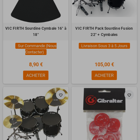
VIC FIRTH Sourdine Cymbale 16" à
VIC FIRTH Pack Sourdine Fusion
18"
22" + Cymbales
Sur Commande (Nous
Livraison Sous 3 à 5 Jours
Contacter)
8,90 €
105,00 €
ACHETER
ACHETER
favorite_border
favorite_border