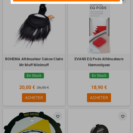
ROHEMA Atténuateur Caisse Claire
EVANS EQ Pods Atténuateurs
Mr Muff Minimuff
Harmoniques
En Stock
En Stock
20,00 €
18,90 €
26,00 €
ACHETER
ACHETER
favorite_border
favorite_border