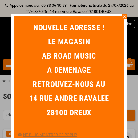
Appelez-nous au : 09 83 06 10 53 - Fermeture Estivale du 27/07/2026 au
phone
27/08/2026 - 14 rue André Ravalée 28100 DREUX
close
person
Connexion
NOUVELLE ADRESSE !
LE MAGASIN
AB ROAD MUSIC
0
view_headline
search
A DEMENAGE
chevron_right
chevron_right
chevron_right
Batterie
Accessoire Batterie
Sourdine
RETROUVEZ-NOUS AU
SOURDINE
14 RUE ANDRE RAVALEE
28100 DREUX
Choisir
FILTRER
-6,00 €
NE PLUS MONTRER CE POPUP.
favorite_border
favorite_border