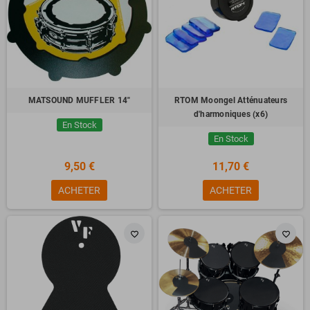
MATSOUND MUFFLER 14"
RTOM Moongel Atténuateurs
d'harmoniques (x6)
En Stock
En Stock
9,50 €
11,70 €
ACHETER
ACHETER
favorite_border
favorite_border