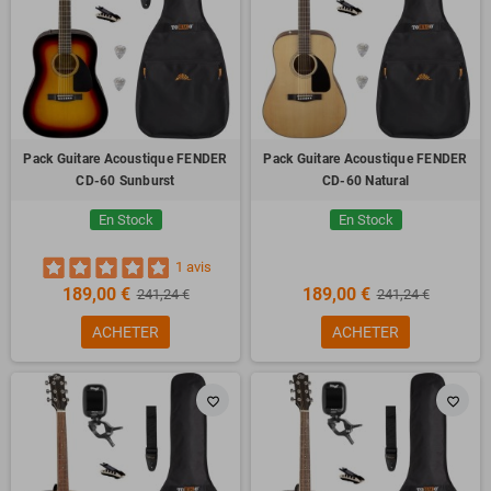
Pack Guitare Acoustique FENDER
Pack Guitare Acoustique FENDER
CD-60 Sunburst
CD-60 Natural
En Stock
En Stock
1 avis
189,00 €
189,00 €
241,24 €
241,24 €
ACHETER
ACHETER
favorite_border
favorite_border