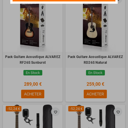
Pack Guitare Acoustique ALVAREZ
Pack Guitare Acoustique ALVAREZ
RF26S Sunburst
RD26S Natural
En Stock
En Stock
289,00 €
259,00 €
ACHETER
ACHETER
-52,24 €
-52,24 €
favorite_border
favorite_border