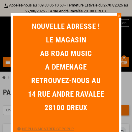
Appelez-nous au : 09 83 06 10 53 - Fermeture Estivale du 27/07/2026 au
phone
27/08/2026 - 14 rue André Ravalée 28100 DREUX
close
person
Connexion
NOUVELLE ADRESSE !
LE MAGASIN
AB ROAD MUSIC
0
view_headline
search
A DEMENAGE
chevron_right
chevron_right
chevron_right
Guitare
Pack Guitare
Pack Guitare Acoustique
RETROUVEZ-NOUS AU
PACK GUITARE ACOUSTIQUE
14 RUE ANDRE RAVALEE
28100 DREUX
Choisir
FILTRER
NE PLUS MONTRER CE POPUP.
favorite_border
favorite_border