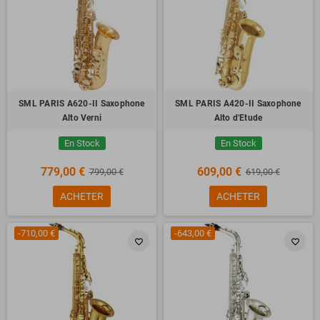
SML PARIS A620-II Saxophone
SML PARIS A420-II Saxophone
Alto Verni
Alto d'Etude
En Stock
En Stock
779,00 €
609,00 €
799,00 €
619,00 €
ACHETER
ACHETER
-710,00 €
-643,00 €
favorite_border
favorite_border