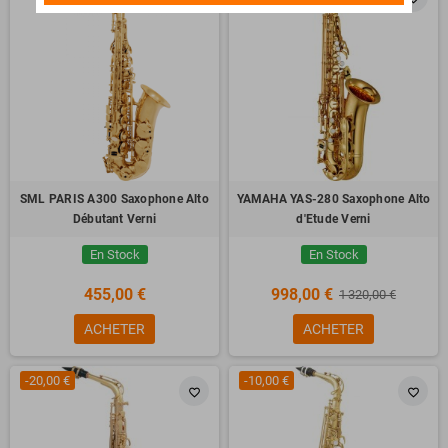
SML PARIS A300 Saxophone Alto
YAMAHA YAS-280 Saxophone Alto
Débutant Verni
d'Etude Verni
En Stock
En Stock
455,00 €
998,00 €
1 320,00 €
ACHETER
ACHETER
-20,00 €
-10,00 €
favorite_border
favorite_border