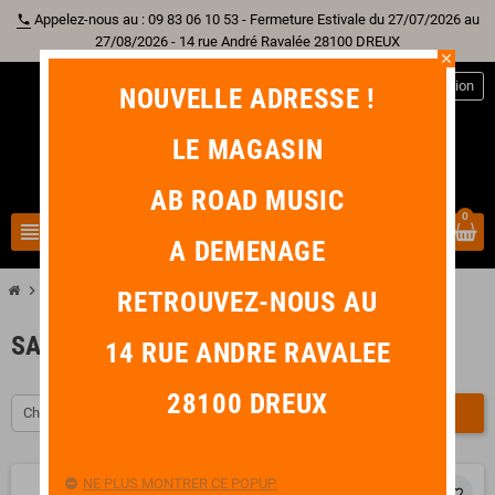
Appelez-nous au : 09 83 06 10 53 - Fermeture Estivale du 27/07/2026 au
phone
27/08/2026 - 14 rue André Ravalée 28100 DREUX
close
person
Connexion
NOUVELLE ADRESSE !
LE MAGASIN
AB ROAD MUSIC
0
view_headline
search
A DEMENAGE
chevron_right
chevron_right
chevron_right
Autre Instrument
Saxophone
Saxophone Alto
RETROUVEZ-NOUS AU
SAXOPHONE ALTO
14 RUE ANDRE RAVALEE
28100 DREUX
Choisir
FILTRER
-322,00 €
NE PLUS MONTRER CE POPUP.
favorite_border
favorite_border