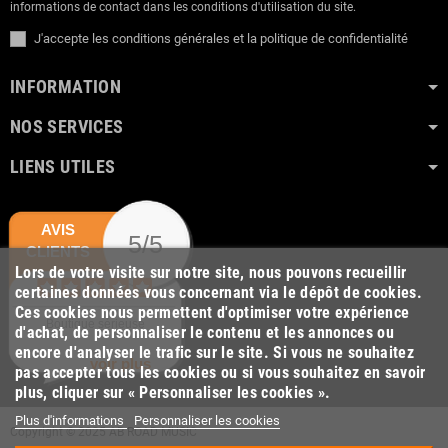
informations de contact dans les conditions d'utilisation du site.
J'accepte les conditions générales et la politique de confidentialité
INFORMATION
NOS SERVICES
LIENS UTILES
AVIS
5/5
CLIENTS
Lors de votre visite sur notre site, nous pouvons recueillir
certaines données vous concernant via le dépôt de cookies.
Ces cookies nous permettent d'optimiser votre expérience
Boutique sérieuse
d'achat, de personnaliser le contenu et les annonces ou
encore d'analyser le trafic sur le site. Si vous ne souhaitez
voir plus
pas accepter tous les cookies ou si vous souhaitez en savoir
plus, cliquer sur « Personnaliser les cookies ».
Plus d'informations
Personnaliser les cookies
Copyright © 2025 AB ROAD MUSIC