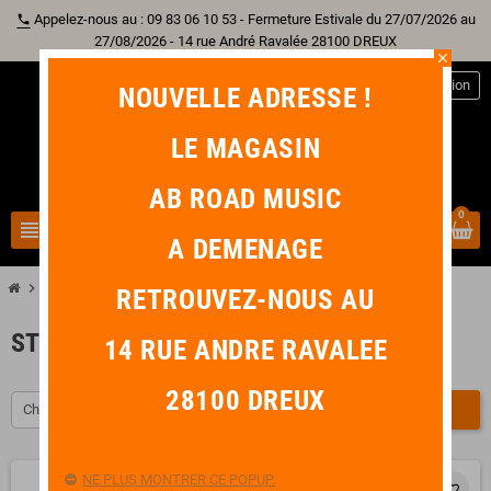
Appelez-nous au : 09 83 06 10 53 - Fermeture Estivale du 27/07/2026 au
phone
27/08/2026 - 14 rue André Ravalée 28100 DREUX
close
person
Connexion
NOUVELLE ADRESSE !
LE MAGASIN
AB ROAD MUSIC
0
view_headline
search
A DEMENAGE
chevron_right
chevron_right
chevron_right
Guitare
Accessoire Guitare
Straplock & Attache
RETROUVEZ-NOUS AU
STRAPLOCK & ATTACHE
14 RUE ANDRE RAVALEE
28100 DREUX
Choisir
FILTRER
NE PLUS MONTRER CE POPUP.
favorite_border
favorite_border