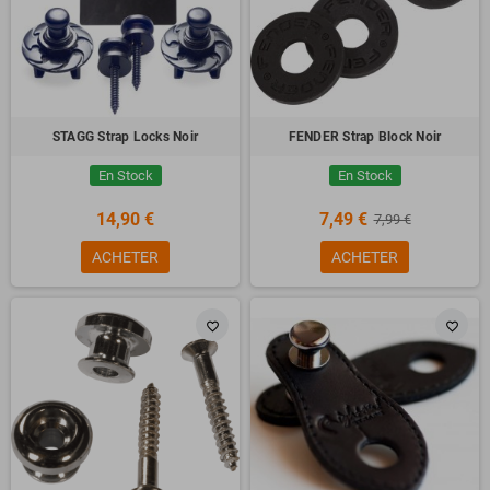
STAGG Strap Locks Noir
FENDER Strap Block Noir
En Stock
En Stock
14,90 €
7,49 €
7,99 €
ACHETER
ACHETER
favorite_border
favorite_border