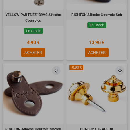
YELLOW PARTS EZ1399C Attache
RIGHTON Attache Courroie Noir
Courroies
En Stock
En Stock
4,90 €
13,90 €
ACHETER
ACHETER
-0,90 €
favorite_border
favorite_border
RIGHTON Attache Courroie Marron
DUNLOP STRAPLOK