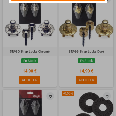
STAGG Strap Locks Chromé
STAGG Strap Locks Doré
En Stock
En Stock
14,90 €
14,90 €
ACHETER
ACHETER
-0,50 €
favorite_border
favorite_border