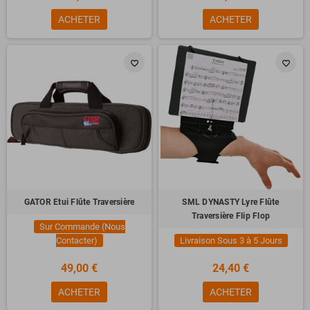
ACHETER
ACHETER
favorite_border
favorite_border
GATOR Etui Flûte Traversière
SML DYNASTY Lyre Flûte
Traversière Flip Flop
Sur Commande (Nous
Contacter)
Livraison Sous 3 à 5 Jours
49,00 €
24,40 €
ACHETER
ACHETER