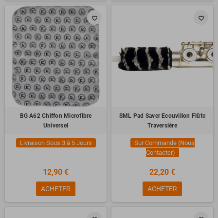
favorite_border
favorite_border
BG A62 Chiffon Microfibre
SML Pad Saver Ecouvillon Flûte
Universel
Traversière
Livraison Sous 3 à 5 Jours
Sur Commande (Nous
Contacter)
12,90 €
22,20 €
ACHETER
ACHETER