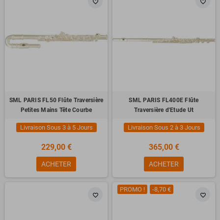
favorite_border
favorite_border
SML PARIS FL50 Flûte Traversière
SML PARIS FL400E Flûte
Petites Mains Tête Courbe
Traversière d'Etude Ut
Livraison Sous 3 à 5 Jours
Livraison Sous 2 à 3 Jours
229,00 €
365,00 €
ACHETER
ACHETER
PROMO !
-8,70 €
favorite_border
favorite_border