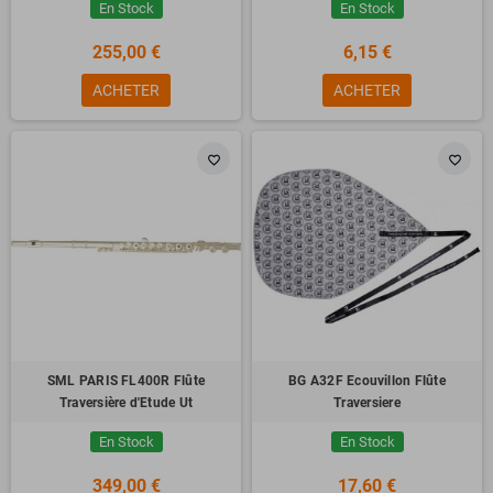
En Stock
En Stock
255,00 €
6,15 €
ACHETER
ACHETER
favorite_border
favorite_border
SML PARIS FL400R Flûte
BG A32F Ecouvillon Flûte
Traversière d'Etude Ut
Traversiere
En Stock
En Stock
349,00 €
17,60 €