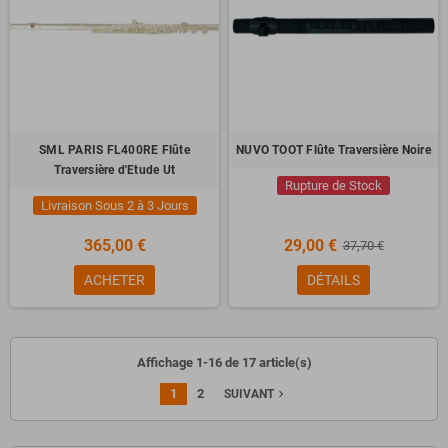
SML PARIS FL400RE Flûte
NUVO TOOT Flûte Traversière Noire
Traversière d'Etude Ut
Rupture de Stock
Livraison Sous 2 à 3 Jours
365,00 €
29,00 €
37,70 €
ACHETER
DÉTAILS
Affichage 1-16 de 17 article(s)
1
2
navigate_next
SUIVANT