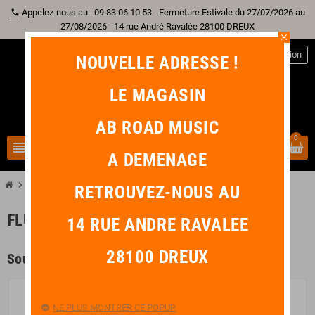
Appelez-nous au : 09 83 06 10 53 - Fermeture Estivale du 27/07/2026 au
phone
27/08/2026 - 14 rue André Ravalée 28100 DREUX
close
person
Connexion
NOUVELLE ADRESSE !
LE MAGASIN
AB ROAD MUSIC
0
view_headline
search
A DEMENAGE
chevron_right
chevron_right
Autre Instrument
Flûte Traversière
RETROUVEZ-NOUS AU
FLÛTE TRAVERSIÈRE
14 RUE ANDRE RAVALEE
28100 DREUX
Sous-catégories
NE PLUS MONTRER CE POPUP.