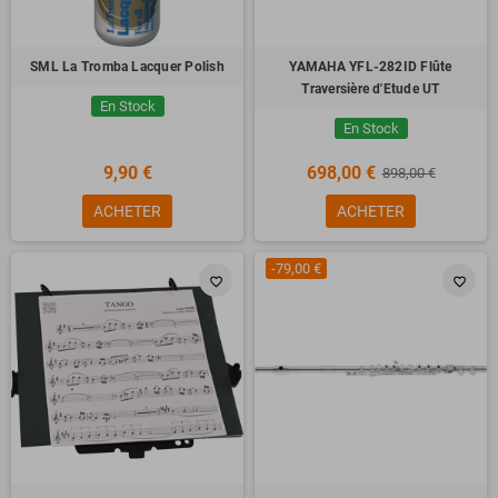
SML La Tromba Lacquer Polish
YAMAHA YFL-282ID Flûte
Traversière d'Etude UT
En Stock
En Stock
9,90 €
698,00 €
898,00 €
ACHETER
ACHETER
-79,00 €
favorite_border
favorite_border