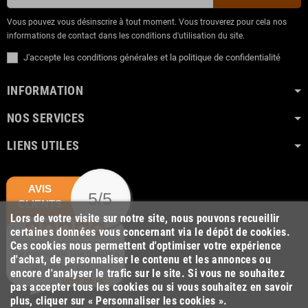
Vous pouvez vous désinscrire à tout moment. Vous trouverez pour cela nos
informations de contact dans les conditions d'utilisation du site.
J'accepte les conditions générales et la politique de confidentialité
INFORMATION
NOS SERVICES
LIENS UTILES
AVIS
5/5
CLIENTS
Lors de votre visite sur notre site, nous pouvons recueillir
certaines données vous concernant via le dépôt de cookies.
Ces cookies nous permettent d'optimiser votre expérience
J'ai commandé une guitare à
d'achat, de personnaliser le contenu et les annonces ou
un très bon prix....
encore d'analyser le trafic sur le site. Si vous ne souhaitez
voir plus
pas accepter tous les cookies ou si vous souhaitez en savoir
plus, cliquer sur « Personnaliser les cookies ».