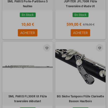
SML PARIS Porte-Partitions 5
JUPITER JFL700R Flûte
feuilles
Traversière d'étude Ut
En Stock
En Stock
10,60 €
599,00 €
678,00 €
ACHETER
ACHETER
favorite_border
favorite_border
SML PARIS FL300R Ut Flûte
BG Sèche Tampons Flûte Clarinette
traversière débutant
Basson Hautbois