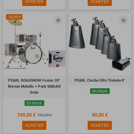
ACHETER
ACHETER
-50,00 €
favorite_border
favorite_border
PEARL ROADSHOW Fusion 20"
PEARL Cloche Elite Timbale 8"
Bronze Metallic + Pack SABIAN
En Stock
Solar
En Stock
749,00 €
40,00 €
799,00 €
ACHETER
ACHETER