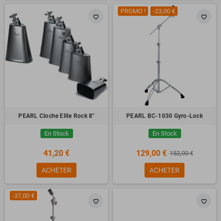
PROMO !
-23,00 €
favorite_border
favorite_border
PEARL Cloche Elite Rock 8"
PEARL BC-1030 Gyro-Lock
En Stock
En Stock
41,20 €
129,00 €
152,00 €
ACHETER
ACHETER
-37,00 €
favorite_border
favorite_border