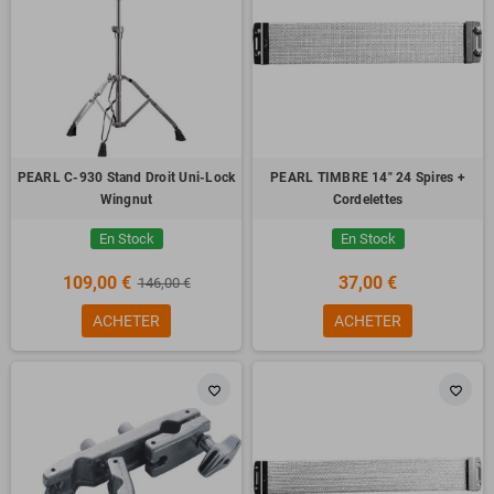
PEARL C-930 Stand Droit Uni-Lock
PEARL TIMBRE 14" 24 Spires +
Wingnut
Cordelettes
En Stock
En Stock
109,00 €
37,00 €
146,00 €
ACHETER
ACHETER
favorite_border
favorite_border