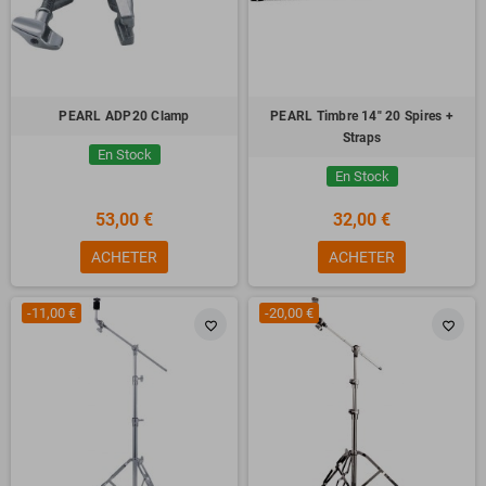
PEARL ADP20 Clamp
PEARL Timbre 14" 20 Spires +
Straps
En Stock
En Stock
53,00 €
32,00 €
ACHETER
ACHETER
-11,00 €
-20,00 €
favorite_border
favorite_border