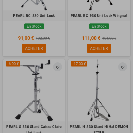
PEARL BC-830 Uni-Lock
PEARL BC-930 Uni-Lock Wingnut
En Stock
En Stock
91,00 €
111,00 €
102,00 €
131,00 €
ACHETER
ACHETER
-6,00 €
-17,00 €
favorite_border
favorite_border
PEARL S-830 Stand Caisse Claire
PEARL H-830 Stand Hi Hat DEMON
Uni-Lock
STYLE