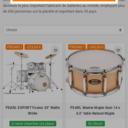
demeure le plus important fabricant de batteries au monde, employant plus
de 650 personnes sur la planète et exportant dans 55 pays.
Choisir
PROMO !
-223,00 €
PROMO !
-245,00 €
favorite_border
favorite_border
PEARL EXPORT Fusion 20" Matte
PEARL Master Maple Gum 14 x
White
6,5" Satin Natural Maple
A Venir chercher sur place
En Stock