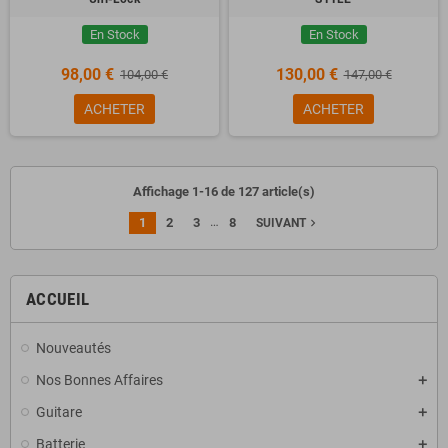
En Stock
En Stock
98,00 €
130,00 €
104,00 €
147,00 €
ACHETER
ACHETER
Affichage 1-16 de 127 article(s)
…
1
2
3
8
navigate_next
SUIVANT
ACCUEIL
Nouveautés
Nos Bonnes Affaires
Guitare
Batterie