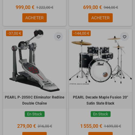
999,00 €
699,00 €
1 222,00 €
944,00 €
ACHETER
ACHETER
-37,00 €
-144,00 €
favorite_border
favorite_border
PEARL P-2050C Eliminator Redline
PEARL Decade Maple Fusion 20"
Double Chaîne
Satin Slate Black
En Stock
En Stock
279,00 €
1 555,00 €
316,00 €
1 699,00 €