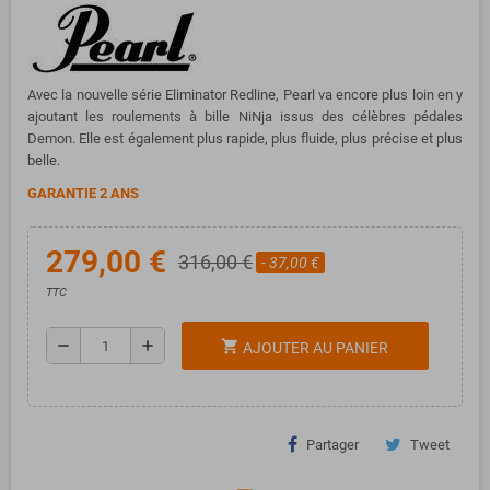
Avec la nouvelle série Eliminator Redline, Pearl va encore plus loin en y
ajoutant les roulements à bille NiNja issus des célèbres pédales
Demon. Elle est également plus rapide, plus fluide, plus précise et plus
belle.
GARANTIE 2 ANS
279,00 €
316,00 €
- 37,00 €
TTC
remove
add
shopping_cart
AJOUTER AU PANIER
Partager
Tweet