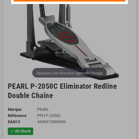
Appuyez une fois pour agrandir l'image
PEARL P-2050C Eliminator Redline
Double Chaîne
Marque
PEARL
Référence
PPH P-2050C
EAN13
4549312900609
En Stock
check