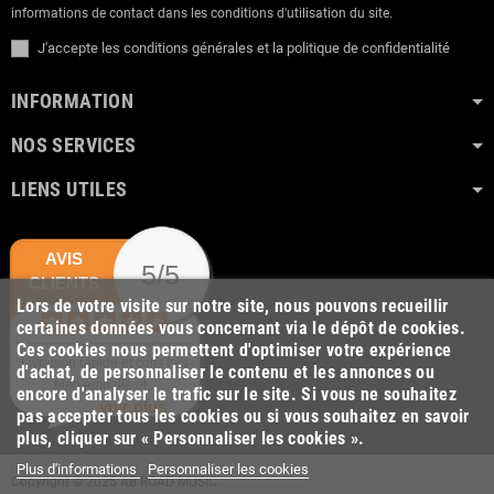
informations de contact dans les conditions d'utilisation du site.
J'accepte les conditions générales et la politique de confidentialité
INFORMATION
NOS SERVICES
LIENS UTILES
AVIS
5/5
CLIENTS
Lors de votre visite sur notre site, nous pouvons recueillir
certaines données vous concernant via le dépôt de cookies.
Ces cookies nous permettent d'optimiser votre expérience
Livraison rapide et colis très
d'achat, de personnaliser le contenu et les annonces ou
bien emballé et...
encore d'analyser le trafic sur le site. Si vous ne souhaitez
voir plus
pas accepter tous les cookies ou si vous souhaitez en savoir
plus, cliquer sur « Personnaliser les cookies ».
Plus d'informations
Personnaliser les cookies
Copyright © 2025 AB ROAD MUSIC