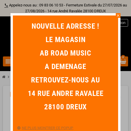
Appelez-nous au : 09 83 06 10 53 - Fermeture Estivale du 27/07/2026 au
phone
27/08/2026 - 14 rue André Ravalée 28100 DREUX
close
person
Connexion
NOUVELLE ADRESSE !
LE MAGASIN
AB ROAD MUSIC
0
view_headline
search
A DEMENAGE
chevron_right
chevron_right
Batterie
PEARL P-2050C Eliminator Redline Double Chaîne
RETROUVEZ-NOUS AU
14 RUE ANDRE RAVALEE
-37,00 €
favorite_border
28100 DREUX
NE PLUS MONTRER CE POPUP.