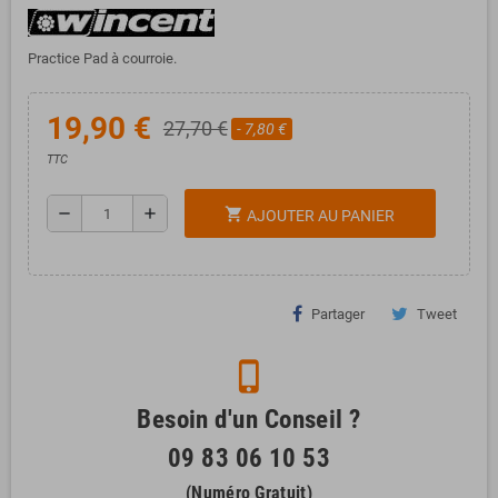
Practice Pad à courroie.
19,90 €
27,70 €
- 7,80 €
TTC
remove
add
shopping_cart
AJOUTER AU PANIER
Partager
Tweet
phone_iphone
Besoin d'un Conseil ?
09 83 06 10 53
(Numéro Gratuit)