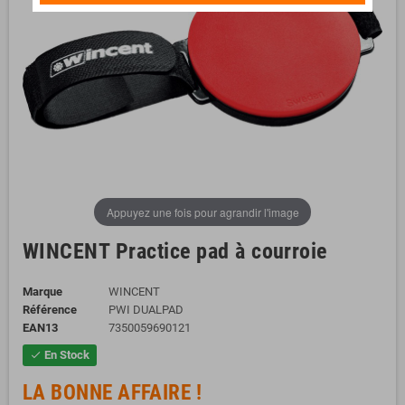
Appuyez une fois pour agrandir l'image
WINCENT Practice pad à courroie
Marque
WINCENT
Référence
PWI DUALPAD
EAN13
7350059690121
En Stock
check
LA BONNE AFFAIRE !