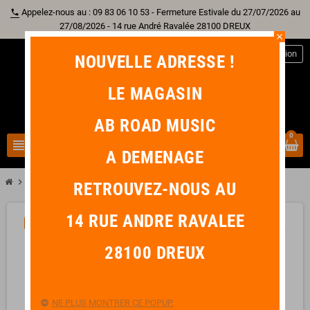
Appelez-nous au : 09 83 06 10 53 - Fermeture Estivale du 27/07/2026 au
phone
27/08/2026 - 14 rue André Ravalée 28100 DREUX
close
person
Connexion
NOUVELLE ADRESSE !
LE MAGASIN
AB ROAD MUSIC
0
view_headline
search
A DEMENAGE
chevron_right
chevron_right
chevron_right
Batterie
Pad
WINCENT Practice pad à courroie
RETROUVEZ-NOUS AU
14 RUE ANDRE RAVALEE
PROMO !
-7,80 €
favorite_border
28100 DREUX
NE PLUS MONTRER CE POPUP.