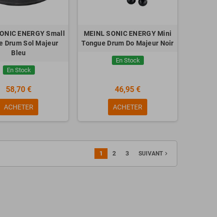
ONIC ENERGY Small
MEINL SONIC ENERGY Mini
e Drum Sol Majeur
Tongue Drum Do Majeur Noir
Bleu
En Stock
En Stock
58,70 €
46,95 €
ACHETER
ACHETER
1
2
3
navigate_next
SUIVANT