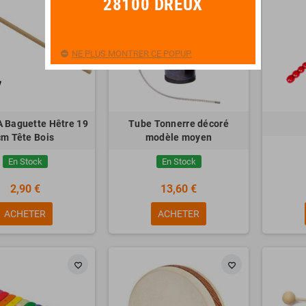
28100 DREUX
NE PLUS MONTRER CE POPUP.
Baguette Hêtre 19
Tube Tonnerre décoré
cm Tête Bois
modèle moyen
En Stock
En Stock
2,90 €
13,60 €
ACHETER
ACHETER
favorite_border
favorite_border