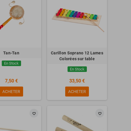
Tan-Tan
Carillon Soprano 12 Lames
Colorées sur table
En Stock
En Stock
7,50 €
33,50 €
ACHETER
ACHETER
favorite_border
favorite_border