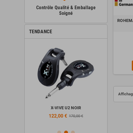
Contrôle Qualité & Emballage
Soigné
ROHEMA 
TENDANCE
Affichag
ir + Stand +
X-VIVE U2 NOIR
ALTO PROF
Casque
122,00 €
298,
170,00 €
€