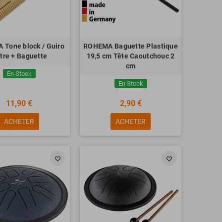
Tone block / Guiro
ROHEMA Baguette Plastique
tre + Baguette
19,5 cm Tête Caoutchouc 2
cm
En Stock
En Stock
11,90 €
2,90 €
ACHETER
ACHETER
favorite_border
favorite_border