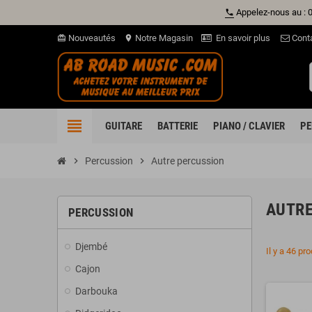
Appelez-nous au : 
phone
Nouveautés
Notre Magasin
En savoir plus
Cont
card_giftcard
location_on
view_headline
GUITARE
BATTERIE
PIANO / CLAVIER
PE
chevron_right
Percussion
chevron_right
Autre percussion
AUTRE
PERCUSSION
Djembé
Il y a 46 pro
Cajon
Darbouka