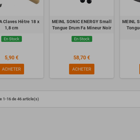
Claves Hêtre 18 x
MEINL SONIC ENERGY Small
MEINL S
1,8 cm
Tongue Drum Fa Mineur Noir
Tongu
En Stock
En Stock
5,90 €
58,70 €
ACHETER
ACHETER
e 1-16 de 46 article(s)
ESSIONAL Busker
Pack NUX NPK-20 Noir + Stand +
Banquette + Casque
00 €
299,00 €
649,00 €