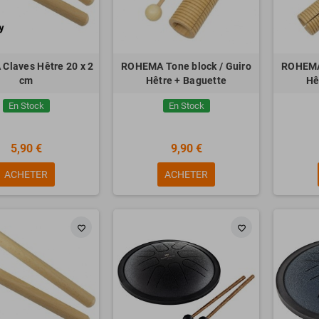
laves Hêtre 20 x 2
ROHEMA Tone block / Guiro
ROHEMA 
cm
Hêtre + Baguette
Hê
En Stock
En Stock
5,90 €
9,90 €
ACHETER
ACHETER
favorite_border
favorite_border