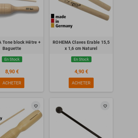
Tone block Hêtre +
ROHEMA Claves Erable 15,5
Baguette
x 1,6 cm Naturel
En Stock
En Stock
8,90 €
4,90 €
ACHETER
ACHETER
favorite_border
favorite_border