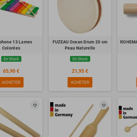
phone 13 Lames
FUZEAU Ocean Drum 20 cm
ROHEMA 
Colorées
Peau Naturelle
En Stock
En Stock
65,90 €
21,95 €
ACHETER
ACHETER
favorite_border
favorite_border