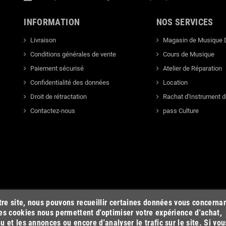
INFORMATION
NOS SERVICES
Livraison
Magasin de Musique 
Conditions générales de vente
Cours de Musique
Paiement sécurisé
Atelier de Réparation
Confidentialité des données
Location
Droit de rétractation
Rachat d'Instrument 
Contactez-nous
pass Culture
otre site, nous pouvons recueillir certaines données vous concerna
es cookies nous permettent d'optimiser votre expérience d'achat,
u et les annonces ou encore d'analyser le trafic sur le site. Si vou