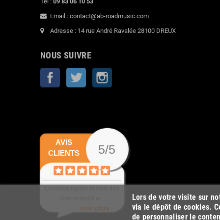
Tel :
09 83 06 10 53
Email : contact@ab-roadmusic.com
Adresse : 14 rue André Ravalée 28100 DREUX
NOUS SUIVRE
Facebook
Twitter
Instagram
AVIS
5/5
CLIENTS
Livraison rapide et colis très
Lors de votre visite sur n
bien emballé et...
via le dépôt de cookies. C
voir plus
de personnaliser le conten