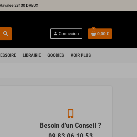
ré Ravalée 28100 DREUX
0
search
person
Connexion
0,00 €
ESSOIRE
LIBRAIRIE
GOODIES
VOIR PLUS
phone_iphone
Besoin d'un Conseil ?
09 83 06 10 53