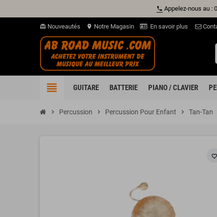
Appelez-nous au : 
phone
Nouveautés
Notre Magasin
En savoir plus
Cont
card_giftcard
location_on
view_headline
GUITARE
BATTERIE
PIANO / CLAVIER
PE
chevron_right
Percussion
chevron_right
Percussion Pour Enfant
chevron_right
Tan-Tan
favorite_borde