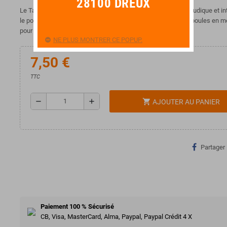
28100 DREUX
Le Tan-tan, aussi appelé "monkey drum" est une percussion ludique et in
le pour produire des claquements uniques grâce à ses deux boules en m
pour éveiller les enfants à la musique.
NE PLUS MONTRER CE POPUP.
7,50 €
TTC
remove
add
shopping_cart
AJOUTER AU PANIER
Partager
Paiement 100 % Sécurisé
CB, Visa, MasterCard, Alma, Paypal, Paypal Crédit 4 X