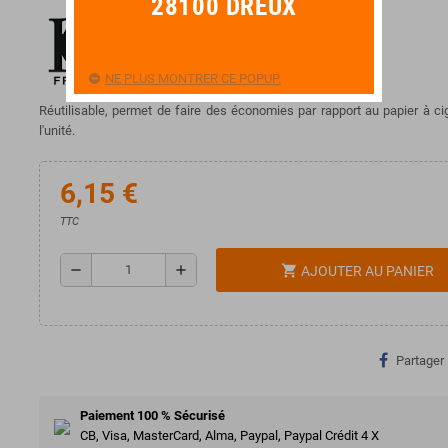
28100 DREUX
NE PLUS MONTRER CE POPUP.
Réutilisable, permet de faire des économies par rapport au papier à ci
l'unité.
6,15 €
TTC
remove
add
shopping_cart
AJOUTER AU PANIER
Partager
Paiement 100 % Sécurisé
CB, Visa, MasterCard, Alma, Paypal, Paypal Crédit 4 X