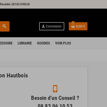
ré Ravalée 28100 DREUX
0
search
person
Connexion
0,00 €
ESSOIRE
LIBRAIRIE
GOODIES
VOIR PLUS
on Hautbois
phone_iphone
Besoin d'un Conseil ?
09 83 06 10 53