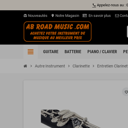
Appelez-nous au : 
phone
Nouveautés
Notre Magasin
En savoir plus
Cont
card_giftcard
location_on
view_headline
GUITARE
BATTERIE
PIANO / CLAVIER
PE
chevron_right
Autre Instrument
chevron_right
Clarinette
chevron_right
Entretien Clarinet
favorite_borde