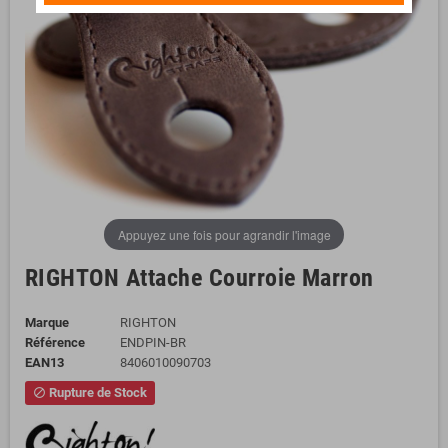
Appuyez une fois pour agrandir l'image
RIGHTON Attache Courroie Marron
Marque
RIGHTON
Référence
ENDPIN-BR
EAN13
8406010090703
Rupture de Stock
block