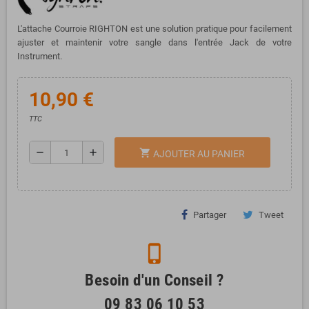
L'attache Courroie RIGHTON est une solution pratique pour facilement
ajuster et maintenir votre sangle dans l'entrée Jack de votre
Instrument.
10,90 €
TTC
remove
add
shopping_cart
AJOUTER AU PANIER
Partager
Tweet
phone_iphone
Besoin d'un Conseil ?
09 83 06 10 53