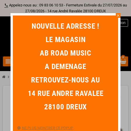
Appelez-nous au : 09 83 06 10 53 - Fermeture Estivale du 27/07/2026 au
phone
27/08/2026 - 14 rue André Ravalée 28100 DREUX
close
person
Connexion
NOUVELLE ADRESSE !
LE MAGASIN
AB ROAD MUSIC
0
view_headline
search
A DEMENAGE
chevron_right
RIGHTON Attache Courroie Marron
RETROUVEZ-NOUS AU
14 RUE ANDRE RAVALEE
favorite_border
28100 DREUX
NE PLUS MONTRER CE POPUP.