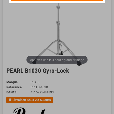
Appuyez une fois pour agrandir l'image
PEARL B1030 Gyro-Lock
Marque
PEARL
Référence
PPH B-1030
EAN13
4515295481893
Livraison Sous 2 à 5 Jours
new_releases