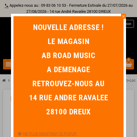
Appelez-nous au : 09 83 06 10 53 - Fermeture Estivale du 27/07/2026 au
phone
27/08/2026 - 14 rue André Ravalée 28100 DREUX
close
person
Connexion
NOUVELLE ADRESSE !
LE MAGASIN
AB ROAD MUSIC
0
view_headline
search
A DEMENAGE
chevron_right
chevron_right
chevron_right
chevron_right
Batterie
Hardware
Stand Cymbale Perche
PEARL B1030 Gyro-Loc
RETROUVEZ-NOUS AU
14 RUE ANDRE RAVALEE
-24,00 €
favorite_border
28100 DREUX
NE PLUS MONTRER CE POPUP.