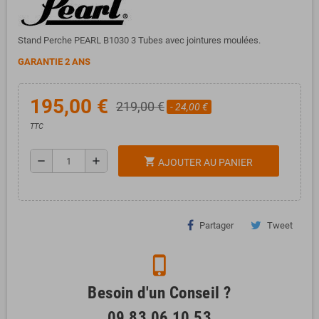
Stand Perche PEARL B1030 3 Tubes avec jointures moulées.
GARANTIE 2 ANS
195,00 €
219,00 €
- 24,00 €
TTC
remove
add
shopping_cart
AJOUTER AU PANIER
Partager
Tweet
phone_iphone
Besoin d'un Conseil ?
09 83 06 10 53