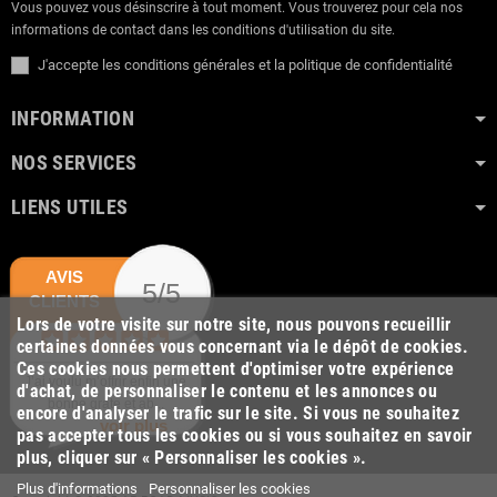
Vous pouvez vous désinscrire à tout moment. Vous trouverez pour cela nos
informations de contact dans les conditions d'utilisation du site.
J'accepte les conditions générales et la politique de confidentialité
INFORMATION
NOS SERVICES
LIENS UTILES
AVIS
5/5
CLIENTS
Lors de votre visite sur notre site, nous pouvons recueillir
certaines données vous concernant via le dépôt de cookies.
Ces cookies nous permettent d'optimiser votre expérience
J’ai voulu m’offrir enfin une
d'achat, de personnaliser le contenu et les annonces ou
bonne grate et ab...
encore d'analyser le trafic sur le site. Si vous ne souhaitez
voir plus
pas accepter tous les cookies ou si vous souhaitez en savoir
plus, cliquer sur « Personnaliser les cookies ».
Plus d'informations
Personnaliser les cookies