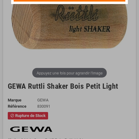
Appuyez une fois pour agrandir l'image
GEWA Ruttli Shaker Bois Petit Light
Marque
GEWA
Référence
830091
Rupture de Stock
block