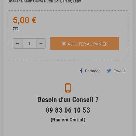
Shaker à Main Gewa Ruttli Bois, Petit, Light.
5,00 €
TTC
remove
add
shopping_cart
AJOUTER AU PANIER
Partager
Tweet
phone_iphone
Besoin d'un Conseil ?
09 83 06 10 53
(Numéro Gratuit)