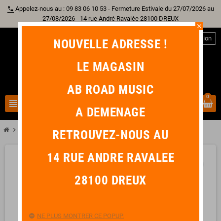
Appelez-nous au : 09 83 06 10 53 - Fermeture Estivale du 27/07/2026 au
phone
27/08/2026 - 14 rue André Ravalée 28100 DREUX
close
person
Connexion
NOUVELLE ADRESSE !
LE MAGASIN
AB ROAD MUSIC
0
view_headline
search
A DEMENAGE
chevron_right
chevron_right
chevron_right
Percussion
Shaker
GEWA Ruttli Shaker Bois Petit Light
RETROUVEZ-NOUS AU
14 RUE ANDRE RAVALEE
favorite_border
28100 DREUX
NE PLUS MONTRER CE POPUP.