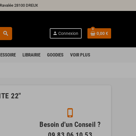
ré Ravalée 28100 DREUX
0
search
person
Connexion
0,00 €
ESSOIRE
LIBRAIRIE
GOODIES
VOIR PLUS
TE 22"
phone_iphone
Besoin d'un Conseil ?
09 83 06 10 53