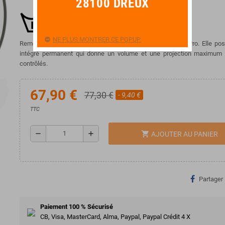
28100 DREUX
NE PLUS MONTRER CE POPUP.
Remo est fier de présenter la nouvelle peau Powerstroke Pro. Elle po
intégré permanent qui donne un volume et une projection maximum
contrôlés.
67,90 €
77,30 €
- 9,40 €
TTC
remove
add
shopping_cart
AJOUTER AU PANIER
Partager
Paiement 100 % Sécurisé
CB, Visa, MasterCard, Alma, Paypal, Paypal Crédit 4 X