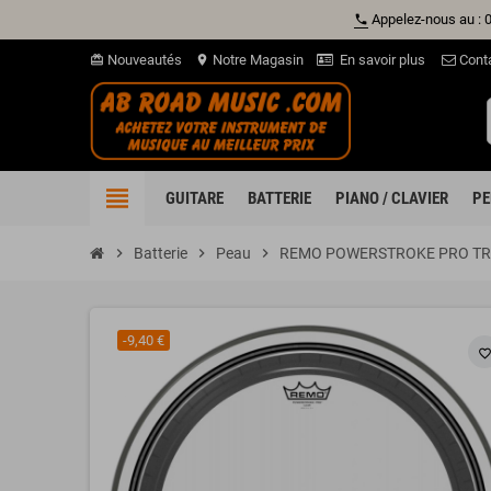
Appelez-nous au : 
phone
Nouveautés
Notre Magasin
En savoir plus
Cont
card_giftcard
location_on
view_headline
GUITARE
BATTERIE
PIANO / CLAVIER
PE
chevron_right
Batterie
chevron_right
Peau
chevron_right
REMO POWERSTROKE PRO TR
-9,40 €
favorite_borde