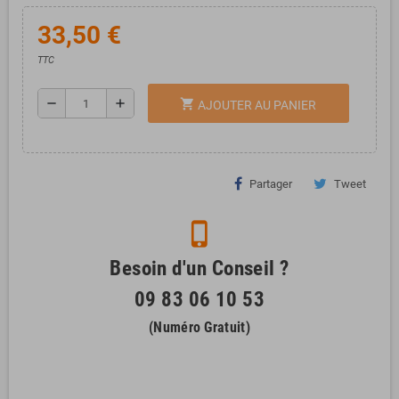
33,50 €
TTC
remove
add
shopping_cart
AJOUTER AU PANIER
Partager
Tweet
phone_iphone
Besoin d'un Conseil ?
09 83 06 10 53
(Numéro Gratuit)