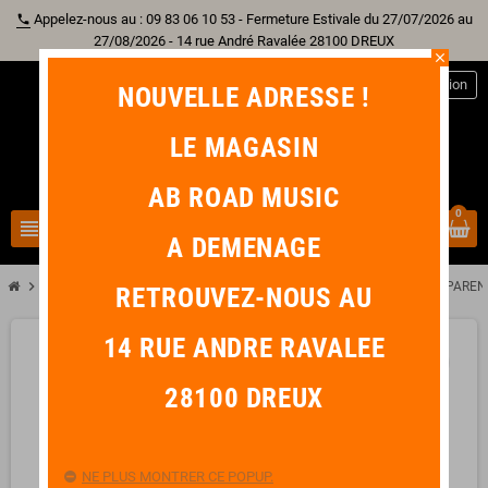
Appelez-nous au : 09 83 06 10 53 - Fermeture Estivale du 27/07/2026 au
phone
27/08/2026 - 14 rue André Ravalée 28100 DREUX
close
person
Connexion
NOUVELLE ADRESSE !
LE MAGASIN
AB ROAD MUSIC
0
view_headline
search
A DEMENAGE
chevron_right
chevron_right
chevron_right
Batterie
Peau
REMO AMBASSADOR RENAISSANCE 14" TRANSPAREN
RETROUVEZ-NOUS AU
14 RUE ANDRE RAVALEE
favorite_border
28100 DREUX
NE PLUS MONTRER CE POPUP.