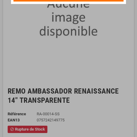
REMO AMBASSADOR RENAISSANCE
14" TRANSPARENTE
Référence
RA-00014-SS
EAN13
0757242149775
Rupture de Stock
block