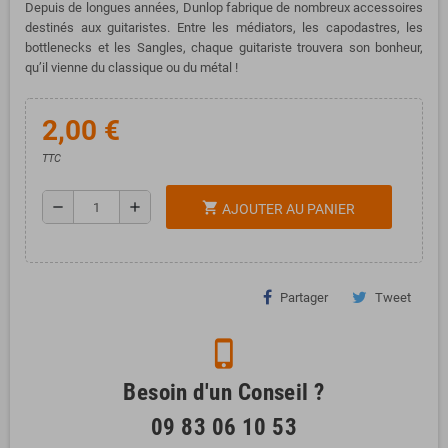
Depuis de longues années, Dunlop fabrique de nombreux accessoires
destinés aux guitaristes. Entre les médiators, les capodastres, les
bottlenecks et les Sangles, chaque guitariste trouvera son bonheur,
qu’il vienne du classique ou du métal !
2,00 €
TTC
remove
add
shopping_cart
AJOUTER AU PANIER
Partager
Tweet
phone_iphone
Besoin d'un Conseil ?
09 83 06 10 53