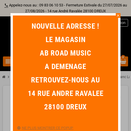
Appelez-nous au : 09 83 06 10 53 - Fermeture Estivale du 27/07/2026 au
phone
27/08/2026 - 14 rue André Ravalée 28100 DREUX
close
person
Connexion
NOUVELLE ADRESSE !
LE MAGASIN
AB ROAD MUSIC
0
view_headline
search
A DEMENAGE
chevron_right
chevron_right
chevron_right
chevron_right
Guitare
Accessoire Guitare
Onglet
DUNLOP Onglet Pouce Blanc La
RETROUVEZ-NOUS AU
14 RUE ANDRE RAVALEE
favorite_border
28100 DREUX
NE PLUS MONTRER CE POPUP.