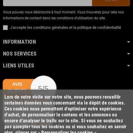
Vous pouvez vous désinscrire à tout moment. Vous trouverez pour cela nos
informations de contact dans les conditions d'utilisation du site.
J'accepte les conditions générales et la politique de confidentialité
INFORMATION
NOS SERVICES
LIENS UTILES
AVIS
5/5
CLIENTS
Lors de votre visite sur notre site, nous pouvons recueillir
certaines données vous concernant via le dépôt de cookies.
Ces cookies nous permettent d'optimiser votre expérience
Très bien. Bonnes infos
d'achat, de personnaliser le contenu et les annonces ou
préalables au tel.
encore d'analyser le trafic sur le site. Si vous ne souhaitez
voir plus
pas accepter tous les cookies ou si vous souhaitez en savoir
plus, cliquer sur « Personnaliser les cookies ».