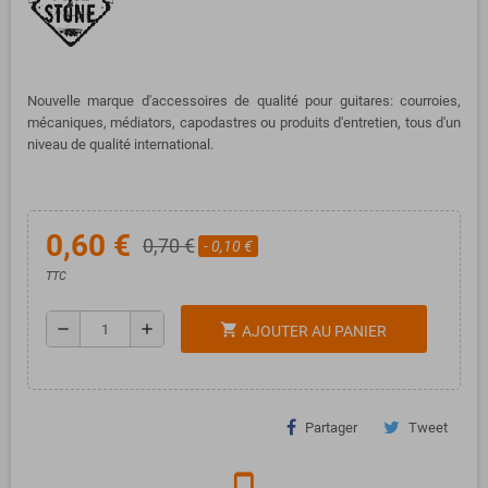
Nouvelle marque d'accessoires de qualité pour guitares: courroies,
mécaniques, médiators, capodastres ou produits d'entretien, tous d'un
niveau de qualité international.
0,60 €
0,70 €
- 0,10 €
TTC
remove
add
shopping_cart
AJOUTER AU PANIER
Partager
Tweet