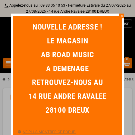
Appelez-nous au : 09 83 06 10 53 - Fermeture Estivale du 27/07/2026 au
phone
27/08/2026 - 14 rue André Ravalée 28100 DREUX
close
person
Connexion
NOUVELLE ADRESSE !
LE MAGASIN
AB ROAD MUSIC
0
view_headline
search
A DEMENAGE
chevron_right
chevron_right
chevron_right
chevron_right
Guitare
Accessoire Guitare
Médiator
FIRE STONE Stainless Steel 
RETROUVEZ-NOUS AU
14 RUE ANDRE RAVALEE
-0,10 €
favorite_border
28100 DREUX
NE PLUS MONTRER CE POPUP.