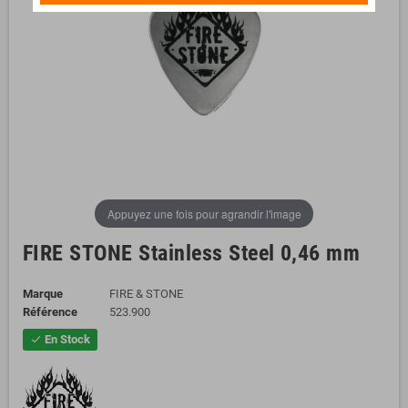
Appuyez une fois pour agrandir l'image
FIRE STONE Stainless Steel 0,46 mm
Marque
FIRE & STONE
Référence
523.900
En Stock
check