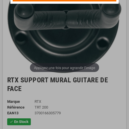
Appuyez une fois pour agrandir l'image
RTX SUPPORT MURAL GUITARE DE
FACE
Marque
RTX
Référence
TRT 200
EAN13
3700166305779
En Stock
check