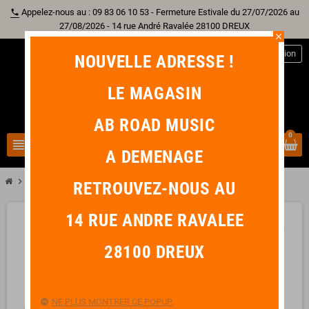
Appelez-nous au : 09 83 06 10 53 - Fermeture Estivale du 27/07/2026 au
phone
27/08/2026 - 14 rue André Ravalée 28100 DREUX
close
person
Connexion
NOUVELLE ADRESSE !
LE MAGASIN
AB ROAD MUSIC
0
view_headline
search
A DEMENAGE
chevron_right
RTX SUPPORT MURAL GUITARE DE FACE
RETROUVEZ-NOUS AU
14 RUE ANDRE RAVALEE
favorite_border
28100 DREUX
NE PLUS MONTRER CE POPUP.