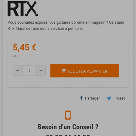
Vous souhaitez exposer vos guitares comme en magasin ? Ce stand
RTX Mural de face est la solution à petit prix !
5,45 €
TTC
remove
add
shopping_cart
AJOUTER AU PANIER
Partager
Tweet
phone_iphone
Besoin d'un Conseil ?