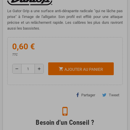
Le Gator Grip a une surface anti-dérapante radicale "qui ne lâche pas
prise" à l'image de l'alligator. Son profil est effilé pour une attaque
précise et un relâchement rapide. Les calibres les plus durs raviront
aussi les bassistes.
0,60 €
TTC
remove
add
shopping_cart
AJOUTER AU PANIER
Partager
Tweet
phone_iphone
Besoin d'un Conseil ?