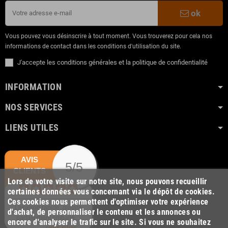
ok
Vous pouvez vous désinscrire à tout moment. Vous trouverez pour cela nos
informations de contact dans les conditions d'utilisation du site.
J'accepte les conditions générales et la politique de confidentialité
INFORMATION
NOS SERVICES
LIENS UTILES
AVIS
5/5
CLIENTS
Lors de votre visite sur notre site, nous pouvons recueillir
certaines données vous concernant via le dépôt de cookies.
Ces cookies nous permettent d'optimiser votre expérience
Livraison rapide, guitare
d'achat, de personnaliser le contenu et les annonces ou
parfaitement emballé,...
encore d'analyser le trafic sur le site. Si vous ne souhaitez
voir plus