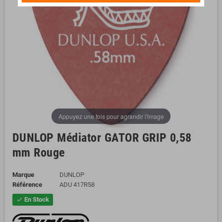
Appuyez une fois pour agrandir l'image
DUNLOP Médiator GATOR GRIP 0,58
mm Rouge
Marque
DUNLOP
Référence
ADU 417R58
En Stock
check