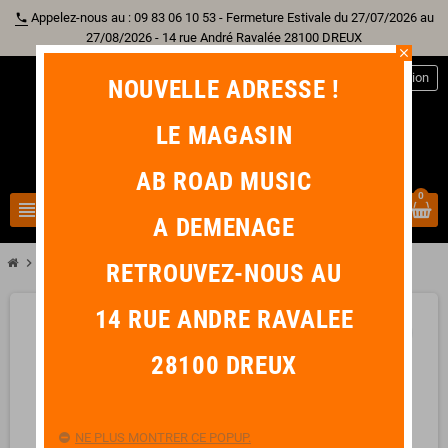
Appelez-nous au : 09 83 06 10 53 - Fermeture Estivale du 27/07/2026 au
phone
27/08/2026 - 14 rue André Ravalée 28100 DREUX
close
person
Connexion
NOUVELLE ADRESSE !
LE MAGASIN
AB ROAD MUSIC
0
view_headline
search
A DEMENAGE
chevron_right
DUNLOP Médiator GATOR GRIP 0,58 mm Rouge
RETROUVEZ-NOUS AU
14 RUE ANDRE RAVALEE
favorite_border
28100 DREUX
NE PLUS MONTRER CE POPUP.