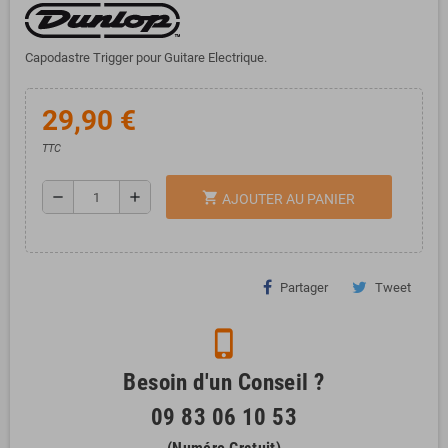
Capodastre Trigger pour Guitare Electrique.
29,90 €
TTC
remove
add
shopping_cart
AJOUTER AU PANIER
Partager
Tweet
phone_iphone
Besoin d'un Conseil ?
09 83 06 10 53