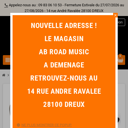
Appelez-nous au : 09 83 06 10 53 - Fermeture Estivale du 27/07/2026 au
phone
27/08/2026 - 14 rue André Ravalée 28100 DREUX
close
person
Connexion
NOUVELLE ADRESSE !
LE MAGASIN
AB ROAD MUSIC
0
view_headline
search
A DEMENAGE
chevron_right
DUNLOP CAPODASTRE TRIGGER ELECTRIQUE
RETROUVEZ-NOUS AU
14 RUE ANDRE RAVALEE
favorite_border
28100 DREUX
NE PLUS MONTRER CE POPUP.