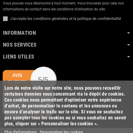
Vous pouvez vous désinscrire à tout moment. Vous trouverez pour cela nos
informations de contact dans les conditions d'utilisation du site.
J'accepte les conditions générales et la politique de confidentialité
INFORMATION
NOS SERVICES
LIENS UTILES
AVIS
5/5
CLIENTS
Lors de votre visite sur notre site, nous pouvons recueillir
certaines données vous concernant via le dépôt de cookies.
Ces cookies nous permettent d'optimiser votre expérience
Je recommande
d'achat, de personnaliser le contenu et les annonces ou
encore d'analyser le trafic sur le site. Si vous ne souhaitez
voir plus
pas accepter tous les cookies ou si vous souhaitez en savoir
plus, cliquer sur « Personnaliser les cookies ».
Plus d'informations
Personnaliser les cookies