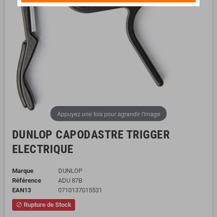
Appuyez une fois pour agrandir l'image
DUNLOP CAPODASTRE TRIGGER
ELECTRIQUE
Marque
DUNLOP
Référence
ADU 87B
EAN13
0710137015531
Rupture de Stock
block