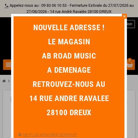
Appelez-nous au : 09 83 06 10 53 - Fermeture Estivale du 27/07/2026 au
phone
27/08/2026 - 14 rue André Ravalée 28100 DREUX
close
person
Connexion
NOUVELLE ADRESSE !
LE MAGASIN
AB ROAD MUSIC
0
view_headline
search
A DEMENAGE
chevron_right
DUNLOP GCB80 Volume
RETROUVEZ-NOUS AU
14 RUE ANDRE RAVALEE
PROMO !
-32,90 €
favorite_border
28100 DREUX
NE PLUS MONTRER CE POPUP.