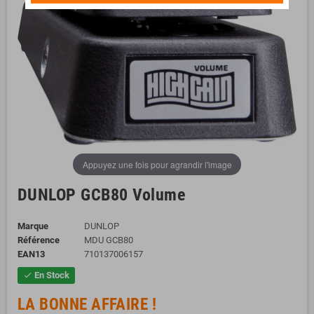
Appuyez une fois pour agrandir l'image
DUNLOP GCB80 Volume
Marque
DUNLOP
Référence
MDU GCB80
EAN13
710137006157
En Stock
check
LA BONNE AFFAIRE !