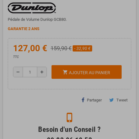
Pédale de Volume Dunlop GCB80.
GARANTIE 2 ANS
127,00 €
159,90 €
- 32,90 €
TTC
remove
add
shopping_cart
AJOUTER AU PANIER
Partager
Tweet
phone_iphone
Besoin d'un Conseil ?