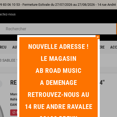
09 83 06 10 53 - Fermeture Estivale du 27/07/2026 au 27/08/2026 - 14 rue And
actez-nous
close
NOUVELLE ADRESSE !
RCU
AUTRE INSTRUMENT
HOME STUDIO
SONO / LUMIÈRE
ACC
LE MAGASIN
 SABLEE 14"
AB ROAD MUSIC
REMO POWERSTROKE 3 SABLEE 14"
A DEMENAGE
r
RETROUVEZ-NOUS AU
Marque
REMO
Référence
P3-0114-BP
EAN13
0757242150955
14 RUE ANDRE RAVALEE
Rupture de Stock
block