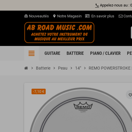
Appelez-nous au : 
phone
Nouveautés
Notre Magasin
En savoir plus
Cont
card_giftcard
location_on
view_headline
GUITARE
BATTERIE
PIANO / CLAVIER
PE
chevron_right
Batterie
chevron_right
Peau
chevron_right
14"
chevron_right
REMO POWERSTROKE 3
-7,10 €
favorite_borde