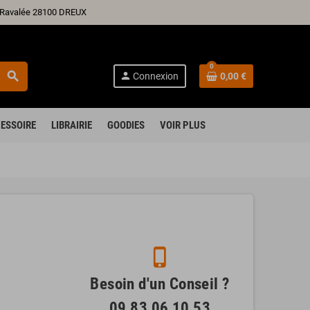
ré Ravalée 28100 DREUX
0
search
person
Connexion
0,00 €
ESSOIRE
LIBRAIRIE
GOODIES
VOIR PLUS
phone_iphone
Besoin d'un Conseil ?
09 83 06 10 53