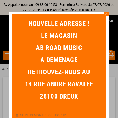
Appelez-nous au : 09 83 06 10 53 - Fermeture Estivale du 27/07/2026 au
phone
27/08/2026 - 14 rue André Ravalée 28100 DREUX
close
person
Connexion
NOUVELLE ADRESSE !
LE MAGASIN
AB ROAD MUSIC
0
view_headline
search
A DEMENAGE
chevron_right
chevron_right
chevron_right
chevron_right
Batterie
Peau
13"
REMO AMBASSADOR SABLEE 13"
RETROUVEZ-NOUS AU
14 RUE ANDRE RAVALEE
-5,00 €
favorite_border
28100 DREUX
NE PLUS MONTRER CE POPUP.