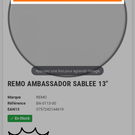
Appuyez une fois pour agrandir l'image
REMO AMBASSADOR SABLEE 13"
Marque
REMO
Référence
BA-0113-00
EAN13
0757242144619
En Stock
check