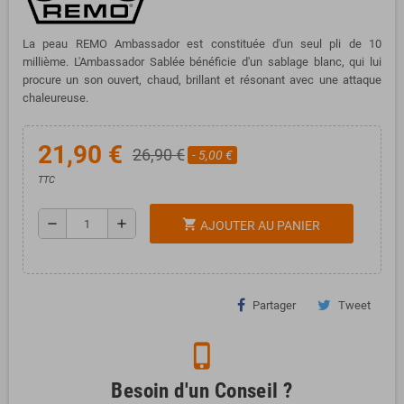
La peau REMO Ambassador est constituée d'un seul pli de 10
millième. L'Ambassador Sablée bénéficie d'un sablage blanc, qui lui
procure un son ouvert, chaud, brillant et résonant avec une attaque
chaleureuse.
21,90 €
26,90 €
- 5,00 €
TTC
remove
add
shopping_cart
AJOUTER AU PANIER
Partager
Tweet
phone_iphone
Besoin d'un Conseil ?