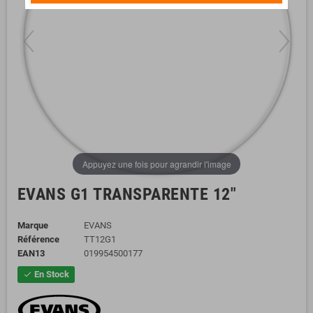
Appuyez une fois pour agrandir l'image
EVANS G1 TRANSPARENTE 12"
Marque
EVANS
Référence
TT12G1
EAN13
019954500177
En Stock
check