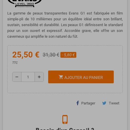
La gamme de peaux transparentes Evans G1 est fabriquée en film
simple-pli de 10 millièmes pour un équilibre idéal entre son brillant,
sustain, sensibilité et durabilité. Les peaux G1 définissent le standard
pour un son ouvert et expressif. Accordée grave, elle offre un son
caverneux qui amplifie le son naturel du fût.
25,50 €
31,30 €
- 5,80 €
TTC
remove
add
shopping_cart
AJOUTER AU PANIER
Partager
Tweet
phone_iphone