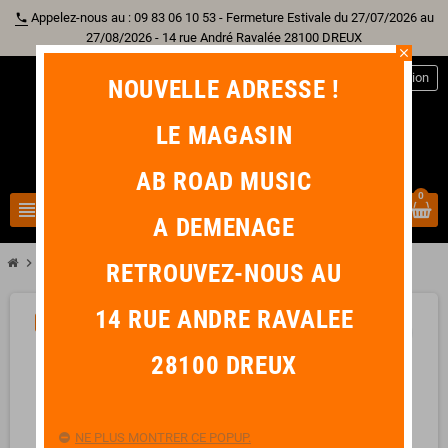
Appelez-nous au : 09 83 06 10 53 - Fermeture Estivale du 27/07/2026 au
phone
27/08/2026 - 14 rue André Ravalée 28100 DREUX
close
person
Connexion
NOUVELLE ADRESSE !
LE MAGASIN
AB ROAD MUSIC
0
view_headline
search
A DEMENAGE
chevron_right
chevron_right
chevron_right
chevron_right
Batterie
Peau
12"
EVANS G1 TRANSPARENTE 12"
RETROUVEZ-NOUS AU
14 RUE ANDRE RAVALEE
-5,80 €
favorite_border
28100 DREUX
NE PLUS MONTRER CE POPUP.