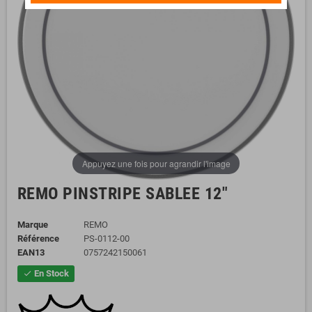
Appuyez une fois pour agrandir l'image
REMO PINSTRIPE SABLEE 12"
Marque
REMO
Référence
PS-0112-00
EAN13
0757242150061
En Stock
check