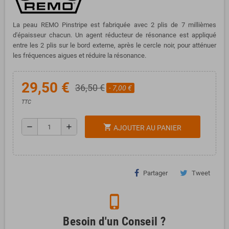
La peau REMO Pinstripe est fabriquée avec 2 plis de 7 millièmes
d'épaisseur chacun. Un agent réducteur de résonance est appliqué
entre les 2 plis sur le bord externe, après le cercle noir, pour atténuer
les fréquences aigues et réduire la résonance.
29,50 €
36,50 €
- 7,00 €
TTC
remove
add
shopping_cart
AJOUTER AU PANIER
Partager
Tweet
phone_iphone
Besoin d'un Conseil ?