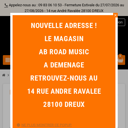
Appelez-nous au : 09 83 06 10 53 - Fermeture Estivale du 27/07/2026 au
phone
27/08/2026 - 14 rue André Ravalée 28100 DREUX
close
person
Connexion
NOUVELLE ADRESSE !
LE MAGASIN
AB ROAD MUSIC
0
view_headline
search
A DEMENAGE
chevron_right
chevron_right
chevron_right
chevron_right
Batterie
Peau
12"
REMO PINSTRIPE SABLEE 12"
RETROUVEZ-NOUS AU
14 RUE ANDRE RAVALEE
-7,00 €
favorite_border
28100 DREUX
NE PLUS MONTRER CE POPUP.