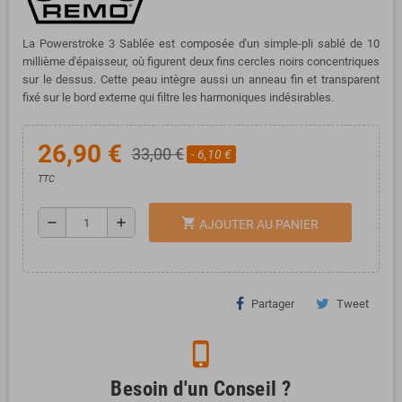
La Powerstroke 3 Sablée est composée d'un simple-pli sablé de 10
millième d'épaisseur, où figurent deux fins cercles noirs concentriques
sur le dessus. Cette peau intègre aussi un anneau fin et transparent
fixé sur le bord externe qui filtre les harmoniques indésirables.
26,90 €
33,00 €
- 6,10 €
TTC
remove
add
shopping_cart
AJOUTER AU PANIER
Partager
Tweet
phone_iphone
Besoin d'un Conseil ?