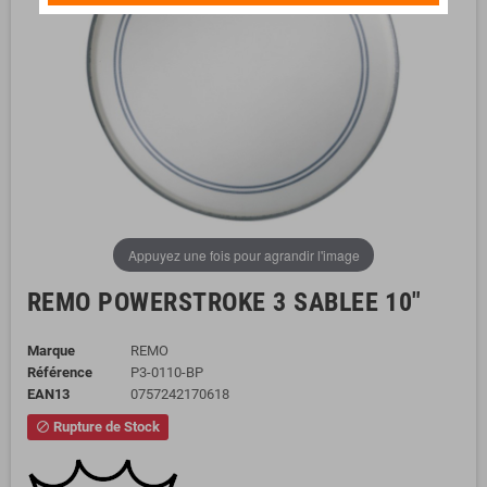
Appuyez une fois pour agrandir l'image
REMO POWERSTROKE 3 SABLEE 10"
Marque
REMO
Référence
P3-0110-BP
EAN13
0757242170618
Rupture de Stock
block