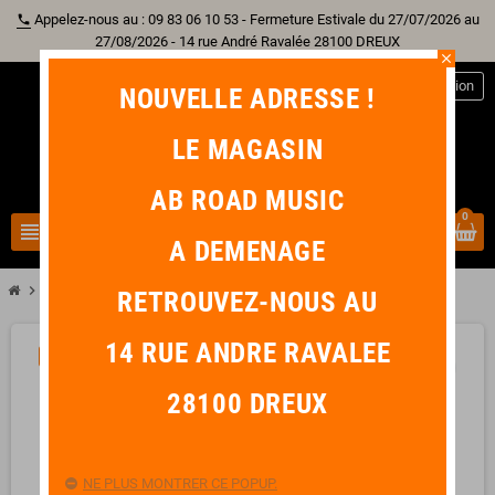
Appelez-nous au : 09 83 06 10 53 - Fermeture Estivale du 27/07/2026 au
phone
27/08/2026 - 14 rue André Ravalée 28100 DREUX
close
person
Connexion
NOUVELLE ADRESSE !
LE MAGASIN
AB ROAD MUSIC
0
view_headline
search
A DEMENAGE
chevron_right
chevron_right
chevron_right
chevron_right
Batterie
Peau
10"
REMO POWERSTROKE 3 SABLEE 10"
RETROUVEZ-NOUS AU
14 RUE ANDRE RAVALEE
-6,10 €
favorite_border
28100 DREUX
NE PLUS MONTRER CE POPUP.