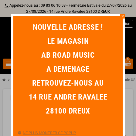
Appelez-nous au : 09 83 06 10 53 - Fermeture Estivale du 27/07/2026 au
phone
27/08/2026 - 14 rue André Ravalée 28100 DREUX
close
person
Connexion
NOUVELLE ADRESSE !
LE MAGASIN
AB ROAD MUSIC
0
view_headline
search
A DEMENAGE
chevron_right
chevron_right
chevron_right
Autre Instrument
Trompette
SML PARIS TP500 Trompette d'Etude US
RETROUVEZ-NOUS AU
14 RUE ANDRE RAVALEE
-20,00 €
favorite_border
28100 DREUX
NE PLUS MONTRER CE POPUP.