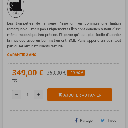
Les trompettes de la série Prime ont en commun une finition
remarquable… mais pas uniquement ! Elles sont conçues autour d'une
même mécanique très précise. Et parce qu'il est plus facile d'aborder
la musique avec un bon instrument, SML Paris apporte un soin tout
particulier aux instruments d'étude.
GARANTIE 2 ANS
349,00 €
369,00 €
- 20,00 €
TTC
remove
add
shopping_cart
AJOUTER AU PANIER
Partager
Tweet