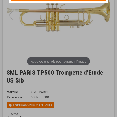
Appuyez une fois pour agrandir l'image
SML PARIS TP500 Trompette d'Etude
US Sib
Marque
SML PARIS
Référence
VSM TP500
Livraison Sous 2 à 3 Jours
new_releases