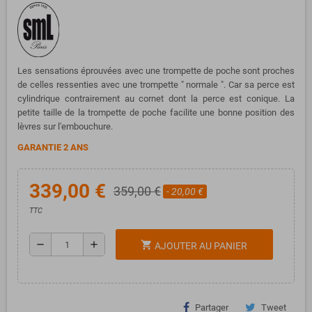
Les sensations éprouvées avec une trompette de poche sont proches
de celles ressenties avec une trompette " normale ". Car sa perce est
cylindrique contrairement au cornet dont la perce est conique. La
petite taille de la trompette de poche facilite une bonne position des
lèvres sur l'embouchure.
GARANTIE 2 ANS
339,00 €
359,00 €
- 20,00 €
TTC
remove
add
shopping_cart
AJOUTER AU PANIER
Partager
Tweet