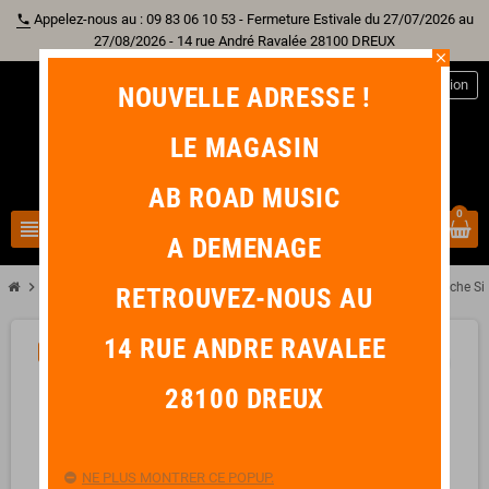
Appelez-nous au : 09 83 06 10 53 - Fermeture Estivale du 27/07/2026 au
phone
27/08/2026 - 14 rue André Ravalée 28100 DREUX
close
person
Connexion
NOUVELLE ADRESSE !
LE MAGASIN
AB ROAD MUSIC
0
view_headline
search
A DEMENAGE
chevron_right
chevron_right
chevron_right
Autre Instrument
Trompette
SML PARIS TP50 Trompette de Poche Sib
RETROUVEZ-NOUS AU
14 RUE ANDRE RAVALEE
-20,00 €
favorite_border
28100 DREUX
NE PLUS MONTRER CE POPUP.