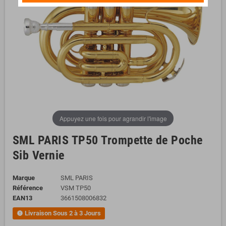
Appuyez une fois pour agrandir l'image
SML PARIS TP50 Trompette de Poche
Sib Vernie
Marque
SML PARIS
Référence
VSM TP50
EAN13
3661508006832
Livraison Sous 2 à 3 Jours
new_releases