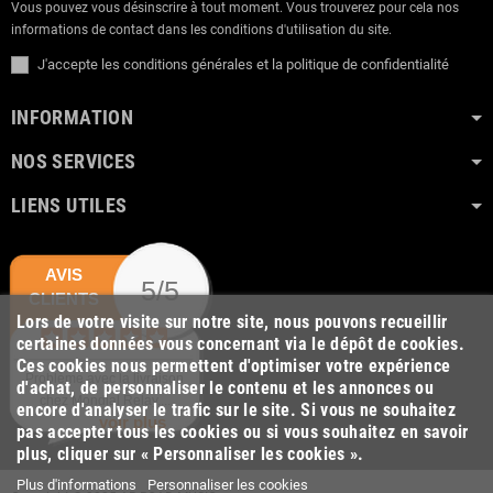
Vous pouvez vous désinscrire à tout moment. Vous trouverez pour cela nos
informations de contact dans les conditions d'utilisation du site.
J'accepte les conditions générales et la politique de confidentialité
INFORMATION
NOS SERVICES
LIENS UTILES
AVIS
5/5
CLIENTS
Lors de votre visite sur notre site, nous pouvons recueillir
certaines données vous concernant via le dépôt de cookies.
Ces cookies nous permettent d'optimiser votre expérience
Problème avec la livraison
d'achat, de personnaliser le contenu et les annonces ou
chez Mondial Relay,...
encore d'analyser le trafic sur le site. Si vous ne souhaitez
voir plus
pas accepter tous les cookies ou si vous souhaitez en savoir
plus, cliquer sur « Personnaliser les cookies ».
Plus d'informations
Personnaliser les cookies