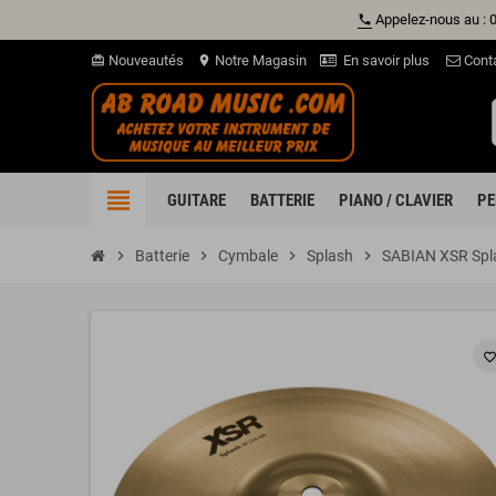
Appelez-nous au : 
phone
Nouveautés
Notre Magasin
En savoir plus
Cont
card_giftcard
location_on
view_headline
GUITARE
BATTERIE
PIANO / CLAVIER
PE
chevron_right
Batterie
chevron_right
Cymbale
chevron_right
Splash
chevron_right
SABIAN XSR Spl
favorite_borde