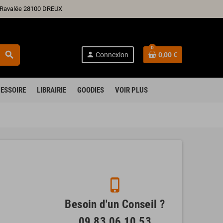
ré Ravalée 28100 DREUX
0
search
person
Connexion
0,00 €
ESSOIRE
LIBRAIRIE
GOODIES
VOIR PLUS
phone_iphone
Besoin d'un Conseil ?
09 83 06 10 53