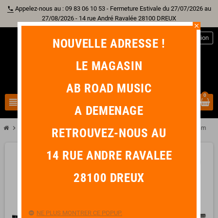
Appelez-nous au : 09 83 06 10 53 - Fermeture Estivale du 27/07/2026 au
phone
27/08/2026 - 14 rue André Ravalée 28100 DREUX
close
person
Connexion
NOUVELLE ADRESSE !
LE MAGASIN
AB ROAD MUSIC
0
view_headline
search
A DEMENAGE
chevron_right
chevron_right
Sono & Lumière
YELLOW CABLE K04-6 2 RCA Mâle / 2 RCA Mâle 6m
RETROUVEZ-NOUS AU
14 RUE ANDRE RAVALEE
favorite_border
28100 DREUX
NE PLUS MONTRER CE POPUP.