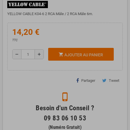
YELLOW CABLE K04-6 2 RCA Mâle / 2 RCA Mâle 6m.
14,20 €
TTC
remove
add
shopping_cart
AJOUTER AU PANIER
Partager
Tweet
phone_iphone
Besoin d'un Conseil ?
09 83 06 10 53
(Numéro Gratuit)