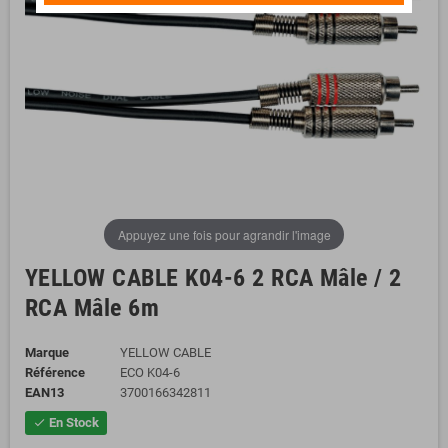
Appuyez une fois pour agrandir l'image
YELLOW CABLE K04-6 2 RCA Mâle / 2
RCA Mâle 6m
Marque
YELLOW CABLE
Référence
ECO K04-6
EAN13
3700166342811
En Stock
check