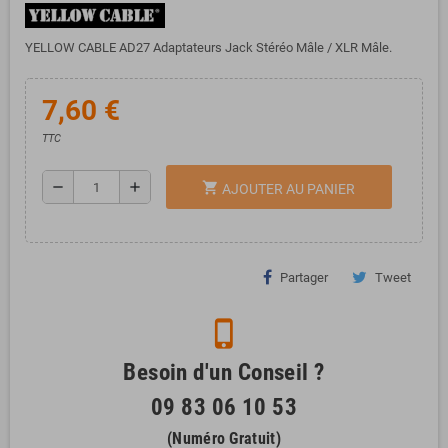
YELLOW CABLE AD27 Adaptateurs Jack Stéréo Mâle / XLR Mâle.
7,60 €
TTC
remove
add
shopping_cart
AJOUTER AU PANIER
Partager
Tweet
phone_iphone
Besoin d'un Conseil ?
09 83 06 10 53
(Numéro Gratuit)