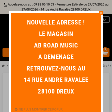
Appelez-nous au : 09 83 06 10 53 - Fermeture Estivale du 27/07/2026 au
phone
27/08/2026 - 14 rue André Ravalée 28100 DREUX
close
person
Connexion
NOUVELLE ADRESSE !
LE MAGASIN
AB ROAD MUSIC
0
view_headline
search
A DEMENAGE
chevron_right
chevron_right
Sono & Lumière
YELLOW CABLE AD27 Adaptateurs Jack Stéréo Mâle / X
RETROUVEZ-NOUS AU
14 RUE ANDRE RAVALEE
favorite_border
28100 DREUX
NE PLUS MONTRER CE POPUP.