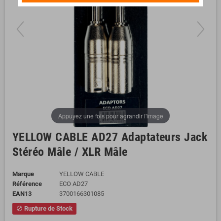
Appuyez une fois pour agrandir l'image
YELLOW CABLE AD27 Adaptateurs Jack
Stéréo Mâle / XLR Mâle
Marque
YELLOW CABLE
Référence
ECO AD27
EAN13
3700166301085
Rupture de Stock
block