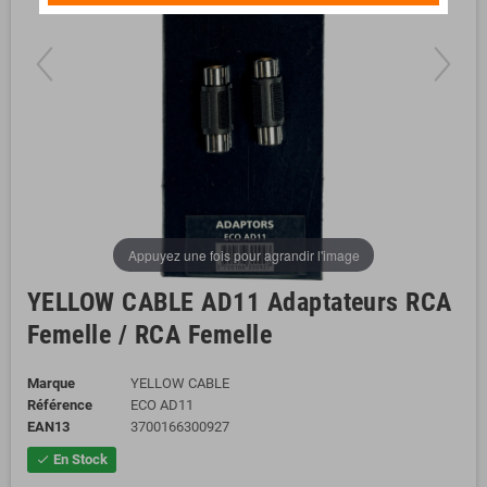
Appuyez une fois pour agrandir l'image
YELLOW CABLE AD11 Adaptateurs RCA
Femelle / RCA Femelle
Marque
YELLOW CABLE
Référence
ECO AD11
EAN13
3700166300927
En Stock
check