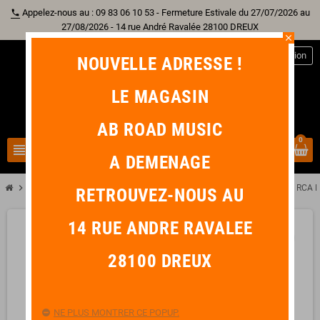
Appelez-nous au : 09 83 06 10 53 - Fermeture Estivale du 27/07/2026 au
phone
27/08/2026 - 14 rue André Ravalée 28100 DREUX
close
person
Connexion
NOUVELLE ADRESSE !
LE MAGASIN
AB ROAD MUSIC
0
view_headline
search
A DEMENAGE
chevron_right
chevron_right
Sono & Lumière
YELLOW CABLE AD11 Adaptateurs RCA Femelle / RCA F
RETROUVEZ-NOUS AU
14 RUE ANDRE RAVALEE
favorite_border
28100 DREUX
NE PLUS MONTRER CE POPUP.