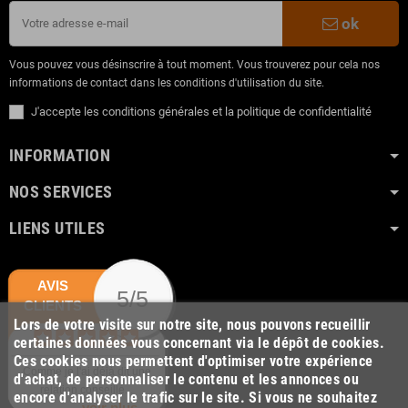
ok
Vous pouvez vous désinscrire à tout moment. Vous trouverez pour cela nos
informations de contact dans les conditions d'utilisation du site.
J'accepte les conditions générales et la politique de confidentialité
INFORMATION
NOS SERVICES
LIENS UTILES
AVIS
5/5
CLIENTS
Lors de votre visite sur notre site, nous pouvons recueillir
certaines données vous concernant via le dépôt de cookies.
Ces cookies nous permettent d'optimiser votre expérience
Comme je l'ai déjà dit une
d'achat, de personnaliser le contenu et les annonces ou
relation conseillé...
encore d'analyser le trafic sur le site. Si vous ne souhaitez
voir plus