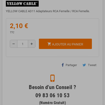
YELLOW CABLE AD11 Adaptateurs RCA Femelle / RCA Femelle.
2,10 €
TTC
remove
add
shopping_cart
AJOUTER AU PANIER
Partager
Tweet
phone_iphone
Besoin d'un Conseil ?
09 83 06 10 53
(Numéro Gratuit)